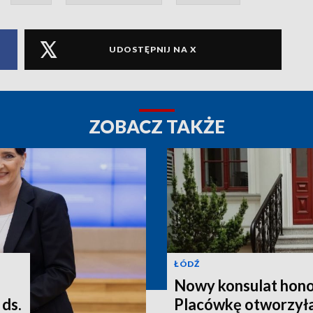
UDOSTĘPNIJ NA X
ZOBACZ TAKŻE
ŁÓDŹ
Nowy konsulat hono
ds.
Placówkę otworzyła