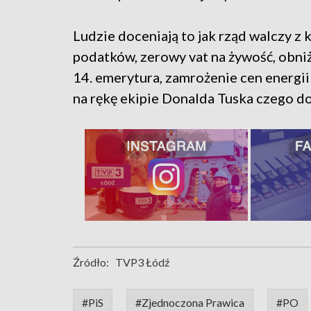
Ludzie doceniają to jak rząd walczy z
podatków, zerowy vat na żywość, obniżo
14. emerytura, zamrożenie cen energii
na rękę ekipie Donalda Tuska czego d
Źródło:
TVP3 Łódź
#PiS
#Zjednoczona Prawica
#PO