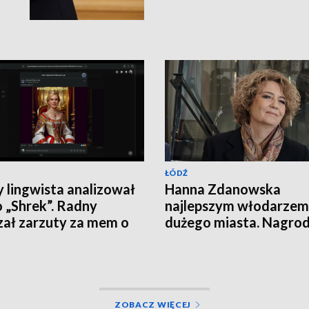
ŁÓDŹ
y lingwista analizował
Hanna Zdanowska
 „Shrek”. Radny
najlepszym włodarzem
zał zarzuty za mem o
dużego miasta. Nagro
lu Nawrockim
wywołała dyskusję
ZOBACZ WIĘCEJ