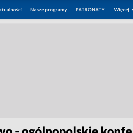
ktualności
Nasze programy
PATRONATY
Więcej
 - ogólnopolskie konfe