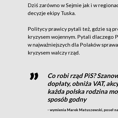
Dziś zarówno w Sejmie jak i w regiona
decyzje ekipy Tuska.
Politycy prawicy pytali też, gdzie są p
kryzysem wojennym. Pytali dlaczego P
w najważniejszych dla Polaków sprawa
kryzysem walczy rząd.
Co robi rząd PiS? Szan
dopłaty, obniża VAT, akc
każda polska rodzina mog
sposób godny
- wymienia Marek Matuszewski, poseł na 