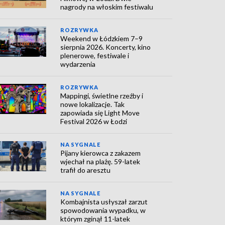
nagrody na włoskim festiwalu
ROZRYWKA
Weekend w Łódzkiem 7–9
sierpnia 2026. Koncerty, kino
plenerowe, festiwale i
wydarzenia
ROZRYWKA
Mappingi, świetlne rzeźby i
nowe lokalizacje. Tak
zapowiada się Light Move
Festival 2026 w Łodzi
NA SYGNALE
Pijany kierowca z zakazem
wjechał na plażę. 59-latek
trafił do aresztu
NA SYGNALE
Kombajnista usłyszał zarzut
spowodowania wypadku, w
którym zginął 11-latek