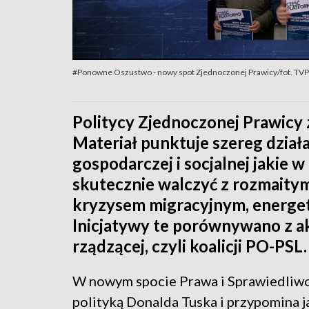
#Ponowne Oszustwo - nowy spot Zjednoczonej Prawicy/fot. TV
Politycy Zjednoczonej Prawicy 
Materiał punktuje szereg dzia
gospodarczej i socjalnej jakie 
skutecznie walczyć z rozmaitym
kryzysem migracyjnym, energet
Inicjatywy te porównywano z ak
rządzącej, czyli koalicji PO-PSL.
W nowym spocie Prawa i Sprawiedliwoś
polityką Donalda Tuska i przypomina 