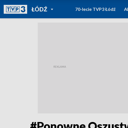
POWRÓT DO
ŁÓDŹ
70-lecie TVP3 Łódź
A
TVP REGIONY
#Ponowne Oszustwo