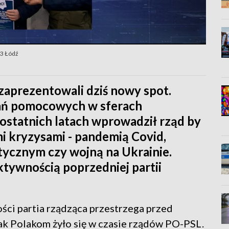
P3 Łódź
zaprezentowali dziś nowy spot.
łań pomocowych w sferach
w ostatnich latach wprowadził rząd by
i kryzysami - pandemią Covid,
ycznym czy wojną na Ukrainie.
tywnością poprzedniej partii
ci partia rządząca przestrzega przed
jak Polakom żyło się w czasie rządów PO-PSL.