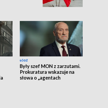
ŁÓDŹ
Były szef MON z zarzutami.
Prokuratura wskazuje na
da
słowa o „agentach
rosyjskich”