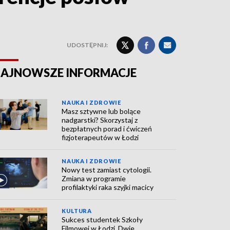
UDOSTĘPNIJ:
AJNOWSZE INFORMACJE
NAUKA I ZDROWIE
Masz sztywne lub bolące
nadgarstki? Skorzystaj z
bezpłatnych porad i ćwiczeń
fizjoterapeutów w Łodzi
NAUKA I ZDROWIE
Nowy test zamiast cytologii.
Zmiana w programie
profilaktyki raka szyjki macicy
KULTURA
Sukces studentek Szkoły
Filmowej w Łodzi. Dwie