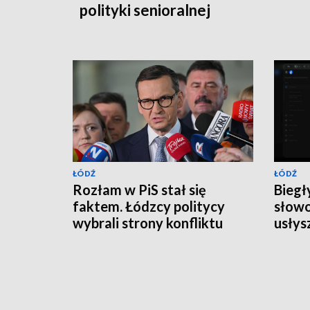
polityki senioralnej
ŁÓDŹ
ŁÓDŹ
Rozłam w PiS stał się
Biegł
faktem. Łódzcy politycy
słowo
wybrali strony konfliktu
usłys
Karo