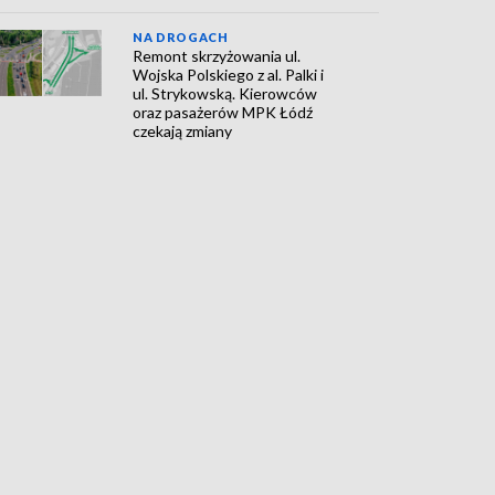
NA DROGACH
Remont skrzyżowania ul.
Wojska Polskiego z al. Palki i
ul. Strykowską. Kierowców
oraz pasażerów MPK Łódź
czekają zmiany