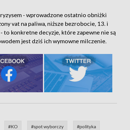
 kryzysem - wprowadzone ostatnio obniżki
ny vat na paliwa, niższe bezrobocie, 13. i
 - to konkretne decyzje, które zapewne nie są
owodem jest dziś ich wymowne milczenie.
#KO
#spot wyborczy
#polityka