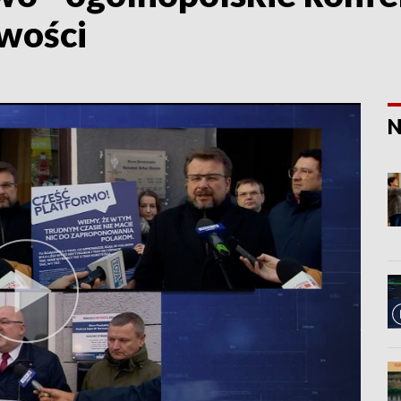
iwości
N