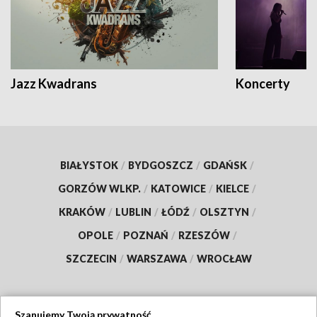
Jazz Kwadrans
Koncerty
BIAŁYSTOK
/
BYDGOSZCZ
/
GDAŃSK
/
GORZÓW WLKP.
/
KATOWICE
/
KIELCE
/
KRAKÓW
/
LUBLIN
/
ŁÓDŹ
/
OLSZTYN
/
OPOLE
/
POZNAŃ
/
RZESZÓW
/
SZCZECIN
/
WARSZAWA
/
WROCŁAW
Szanujemy Twoją prywatność