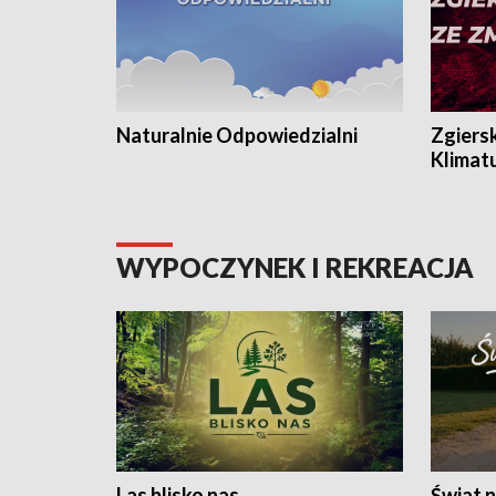
Naturalnie Odpowiedzialni
Zgiers
Klimat
WYPOCZYNEK I REKREACJA
Las blisko nas
Świat n