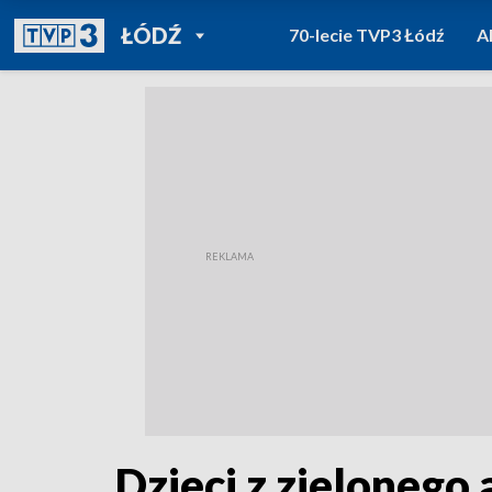
POWRÓT DO
ŁÓDŹ
70-lecie TVP3 Łódź
A
TVP REGIONY
Dzieci z zielonego 