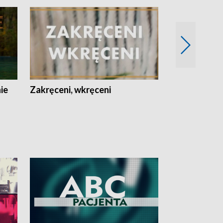
nie
Zakręceni, wkręceni
Skarby Łodzi