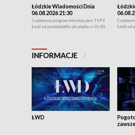
Łódzkie Wiadomości Dnia
Łódzki
06.08.2026 21:30
06.08.2
Codzienny program informacyjny TVP3
Codzienn
Łódź od poniedziałku do piątku o 15:30,
Łódź od p
16:30, 18:30 i 21:30. W weekendy o
16:30, 18
18:30 i 21:30.
18:30 i 2
INFORMACJE
ŁWD
Pogoto
zawsze