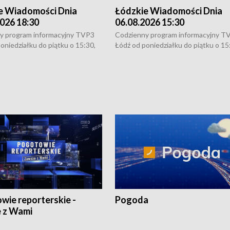
e Wiadomości Dnia
Łódzkie Wiadomości Dnia
026 18:30
06.08.2026 15:30
y program informacyjny TVP3
Codzienny program informacyjny T
oniedziałku do piątku o 15:30,
Łódź od poniedziałku do piątku o 15
:30 i 21:30. W weekendy o
16:30, 18:30 i 21:30. W weekendy o
1:30.
18:30 i 21:30.
wie reporterskie -
Pogoda
 z Wami