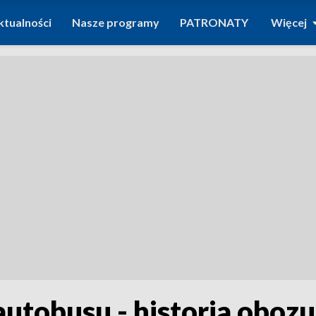
ktualności
Nasze programy
PATRONATY
Więcej
autobusu - historia obozu 