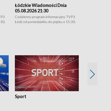
Łódzkie Wiadomości Dnia
Łódzkie Wia
05.08.2026 21:30
05.08.2026 1
VP3
Codzienny program informacyjny TVP3
Codzienny progr
:30,
Łódź od poniedziałku do piątku o 15:30,
Łódź od poniedzi
16:30, 18:30 i 21:30. W weekendy o
16:30, 18:30 i 2
18:30 i 21:30.
18:30 i 21:30.
Sport
Rozmowa Dn