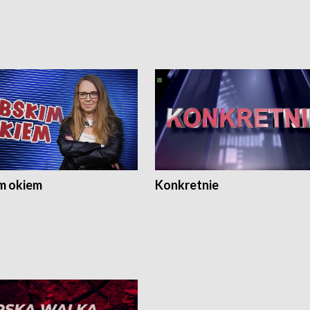
m okiem
Konkretnie