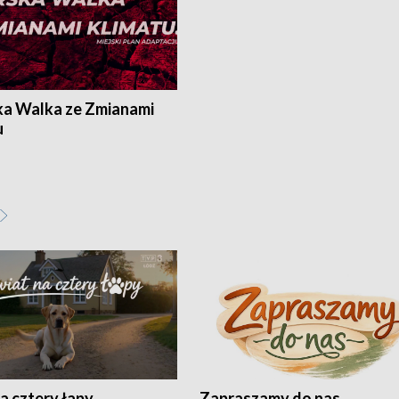
ka Walka ze Zmianami
u
a cztery łapy
Zapraszamy do nas