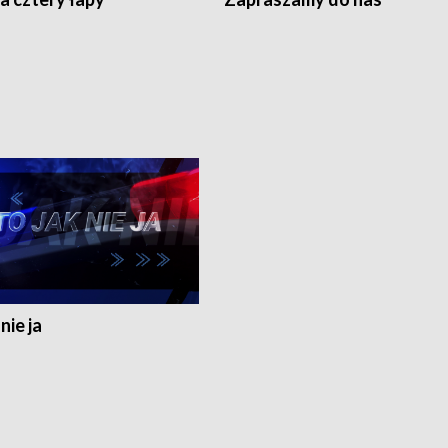
nie ja