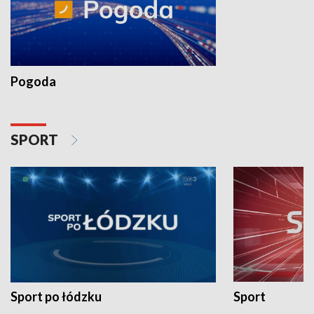
Pogoda
SPORT
Sport po łódzku
Sport