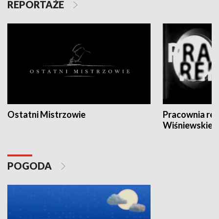
REPORTAŻE
Ostatni Mistrzowie
Pracownia re
Wiśniewskieg
POGODA