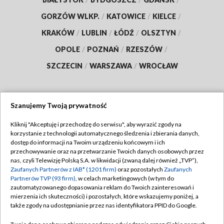
GORZÓW WLKP.
/
KATOWICE
/
KIELCE
/
KRAKÓW
/
LUBLIN
/
ŁÓDŹ
/
OLSZTYN
/
OPOLE
/
POZNAŃ
/
RZESZÓW
/
SZCZECIN
/
WARSZAWA
/
WROCŁAW
Szanujemy Twoją prywatność
Dołącz do nas:
Kliknij "Akceptuję i przechodzę do serwisu", aby wyrazić zgody na
korzystanie z technologii automatycznego śledzenia i zbierania danych,
TVP
dostęp do informacji na Twoim urządzeniu końcowym i ich
Abonament TVP
przechowywanie oraz na przetwarzanie Twoich danych osobowych przez
Regulamin TVP
nas, czyli Telewizję Polską S.A. w likwidacji (zwaną dalej również „TVP”),
Emisja w TVP
Zaufanych Partnerów z IAB* (1201 firm)
oraz pozostałych
Zaufanych
Polityka prywatności
Partnerów TVP (93 firm)
, w celach marketingowych (w tym do
Centrum informacji TVP
Moje zgody
zautomatyzowanego dopasowania reklam do Twoich zainteresowań i
mierzenia ich skuteczności) i pozostałych, które wskazujemy poniżej, a
Naziemna Telewizja Cyfrowa
Pomoc
także zgody na udostępnianie przez nas identyfikatora PPID do Google.
Sklep TVP
Biuro reklamy