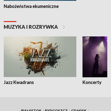
Nabożeństwa ekumeniczne
MUZYKA I ROZRYWKA
Jazz Kwadrans
Koncerty
BIAŁYSTOK
/
BYDGOSZCZ
/
GDAŃSK
/