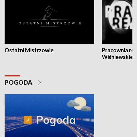
Ostatni Mistrzowie
Pracownia re
Wiśniewskieg
POGODA