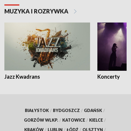
MUZYKA I ROZRYWKA
Jazz Kwadrans
Koncerty
BIAŁYSTOK
/
BYDGOSZCZ
/
GDAŃSK
/
GORZÓW WLKP.
/
KATOWICE
/
KIELCE
/
KRAKÓW
/
LUBLIN
/
ŁÓDŹ
/
OLSZTYN
/