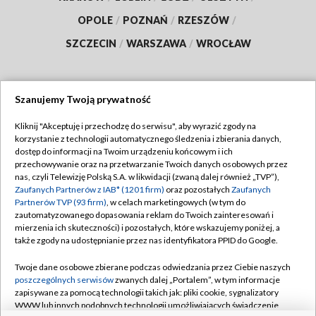
OPOLE
/
POZNAŃ
/
RZESZÓW
/
SZCZECIN
/
WARSZAWA
/
WROCŁAW
Szanujemy Twoją prywatność
Dołącz do nas:
Kliknij "Akceptuję i przechodzę do serwisu", aby wyrazić zgody na
korzystanie z technologii automatycznego śledzenia i zbierania danych,
TVP
dostęp do informacji na Twoim urządzeniu końcowym i ich
Abonament TVP
przechowywanie oraz na przetwarzanie Twoich danych osobowych przez
Regulamin TVP
nas, czyli Telewizję Polską S.A. w likwidacji (zwaną dalej również „TVP”),
Emisja w TVP
Zaufanych Partnerów z IAB* (1201 firm)
oraz pozostałych
Zaufanych
Polityka prywatności
Partnerów TVP (93 firm)
, w celach marketingowych (w tym do
Centrum informacji TVP
Moje zgody
zautomatyzowanego dopasowania reklam do Twoich zainteresowań i
mierzenia ich skuteczności) i pozostałych, które wskazujemy poniżej, a
Naziemna Telewizja Cyfrowa
Pomoc
także zgody na udostępnianie przez nas identyfikatora PPID do Google.
Sklep TVP
Biuro reklamy
Twoje dane osobowe zbierane podczas odwiedzania przez Ciebie naszych
Rada Programowa
poszczególnych serwisów
zwanych dalej „Portalem”, w tym informacje
Kontakt
zapisywane za pomocą technologii takich jak: pliki cookie, sygnalizatory
System NOS
WWW lub innych podobnych technologii umożliwiających świadczenie