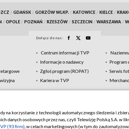
SZCZ
/
GDAŃSK
/
GORZÓW WLKP.
/
KATOWICE
/
KIELCE
/
KRA
N
/
OPOLE
/
POZNAŃ
/
RZESZÓW
/
SZCZECIN
/
WARSZAWA
/
W
Dołącz do nas:
Centrum informacji TVP
Naziemna
Informacje o nadawcy
Program d
zetargowe
Zgłoś program (ROPAT)
Serwis fo
wizyjna
Kariera w TVP
Merchandi
Polityka prywatności
Moje zgody
Pomoc
Biuro re
ody na korzystanie z technologii automatycznego śledzenia i zbie
 danych osobowych przez nas, czyli Telewizję Polską S.A. w likw
VP (93 firm)
, w celach marketingowych (w tym do zautomatyzow