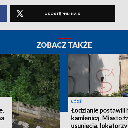
UDOSTĘPNIJ NA X
ZOBACZ TAKŻE
ŁÓDŹ
e.
Łodzianie postawili
na
kamienicą. Miasto ż
usunięcia, lokatorzy