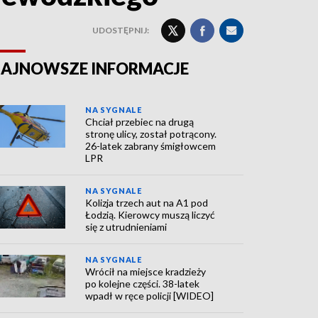
UDOSTĘPNIJ:
AJNOWSZE INFORMACJE
NA SYGNALE
Chciał przebiec na drugą
stronę ulicy, został potrącony.
26-latek zabrany śmigłowcem
LPR
NA SYGNALE
Kolizja trzech aut na A1 pod
Łodzią. Kierowcy muszą liczyć
się z utrudnieniami
NA SYGNALE
Wrócił na miejsce kradzieży
po kolejne części. 38-latek
wpadł w ręce policji [WIDEO]