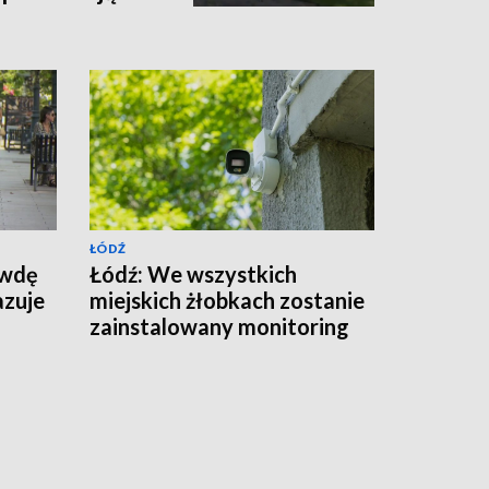
ŁÓDŹ
awdę
Łódź: We wszystkich
azuje
miejskich żłobkach zostanie
zainstalowany monitoring