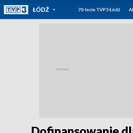
POWRÓT DO
ŁÓDŹ
70-lecie TVP3 Łódź
A
TVP REGIONY
Dofinansowanie dl