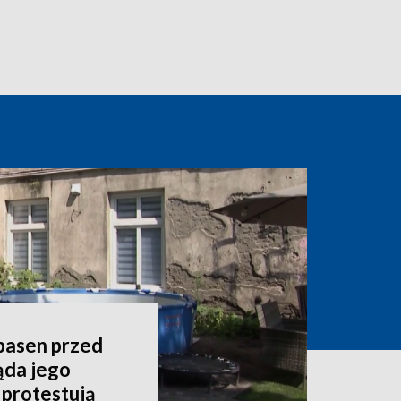
 basen przed
ąda jego
 protestują