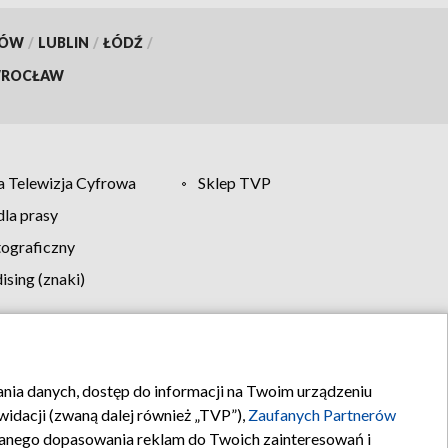
KÓW
/
LUBLIN
/
ŁÓDŹ
/
ROCŁAW
 Telewizja Cyfrowa
Sklep TVP
la prasy
tograficzny
sing (znaki)
klamy
Kontakt
rania danych, dostęp do informacji na Twoim urządzeniu
idacji (zwaną dalej również „TVP”),
Zaufanych Partnerów
anego dopasowania reklam do Twoich zainteresowań i