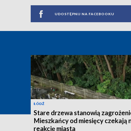
UDOSTĘPNIJ NA FACEBOOKU
ŁÓDŹ
Stare drzewa stanowią zagrożeni
Mieszkańcy od miesięcy czekają 
reakcję miasta