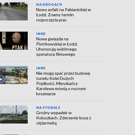
NA DROGACH
Nowy asfalt na Pabianickiej w
Łodzi. Znamy termin
rozpoczęcia prac
INNE
Nowa gwiazda na
Piotrkowskiej w Łodzi.
Uhonorują wybitnego
operatora filmowego
INNE
Nie mogą spać przez budowę
tunelu Kolei Dużych
Prędkości. Mieszkańcy
Karolewa mówią o nocnym
koszmarze
NA SYGNALE
Groźny wypadek w
Koluszkach. Zderzenie busa z
ciężarówką