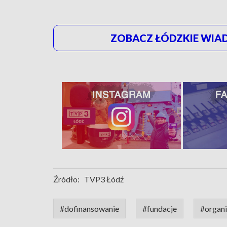
ZOBACZ ŁÓDZKIE WIAD
Źródło:
TVP3 Łódź
#dofinansowanie
#fundacje
#organi