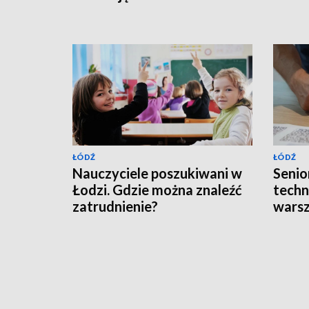
ŁÓDŹ
ŁÓDŹ
Nauczyciele poszukiwani w
Senior
Łodzi. Gdzie można znaleźć
techn
zatrudnienie?
wars