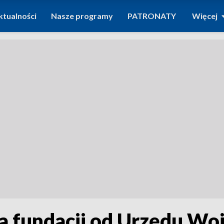
ktualności
Nasze programy
PATRONATY
Więcej
a fundacji od Urzędu W