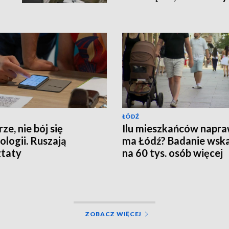
ŁÓDŹ
ze, nie bój się
Ilu mieszkańców napr
ologii. Ruszają
ma Łódź? Badanie wsk
ztaty
na 60 tys. osób więcej
ZOBACZ WIĘCEJ