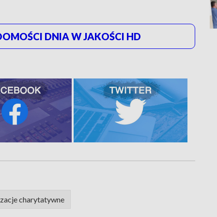
OMOŚCI DNIA W JAKOŚCI HD
zacje charytatywne