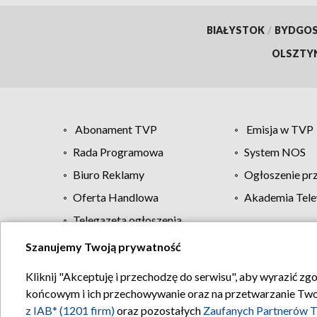
BIAŁYSTOK
/
BYDGO
OLSZTY
Abonament TVP
Emisja w TVP
Rada Programowa
System NOS
Biuro Reklamy
Ogłoszenie pr
Oferta Handlowa
Akademia Tele
Telegazeta ogłoszenia
Szanujemy Twoją prywatność
Regulamin TVP
Kliknij "Akceptuję i przechodzę do serwisu", aby wyrazić zg
końcowym i ich przechowywanie oraz na przetwarzanie Twoich
z IAB* (1201 firm)
oraz pozostałych
Zaufanych Partnerów T