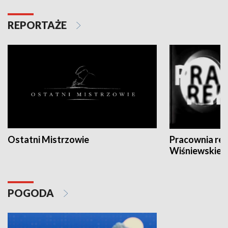
REPORTAŻE
Ostatni Mistrzowie
Pracownia re
Wiśniewskieg
POGODA