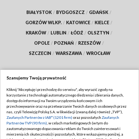
BIAŁYSTOK
/
BYDGOSZCZ
/
GDAŃSK
/
GORZÓW WLKP.
/
KATOWICE
/
KIELCE
/
KRAKÓW
/
LUBLIN
/
ŁÓDŹ
/
OLSZTYN
/
OPOLE
/
POZNAŃ
/
RZESZÓW
/
SZCZECIN
/
WARSZAWA
/
WROCŁAW
Szanujemy Twoją prywatność
Dołącz do nas:
Kliknij "Akceptuję i przechodzę do serwisu", aby wyrazić zgody na
korzystanie z technologii automatycznego śledzenia i zbierania danych,
TVP
dostęp do informacji na Twoim urządzeniu końcowym i ich
Abonament TVP
przechowywanie oraz na przetwarzanie Twoich danych osobowych przez
Regulamin TVP
nas, czyli Telewizję Polską S.A. w likwidacji (zwaną dalej również „TVP”),
Emisja w TVP
Zaufanych Partnerów z IAB* (1201 firm)
oraz pozostałych
Zaufanych
Polityka prywatności
Partnerów TVP (93 firm)
, w celach marketingowych (w tym do
Centrum informacji TVP
Moje zgody
zautomatyzowanego dopasowania reklam do Twoich zainteresowań i
mierzenia ich skuteczności) i pozostałych, które wskazujemy poniżej, a
Naziemna Telewizja Cyfrowa
Pomoc