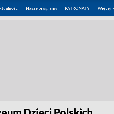
ktualności
Nasze programy
PATRONATY
Więcej
eum Dzieci Polskich