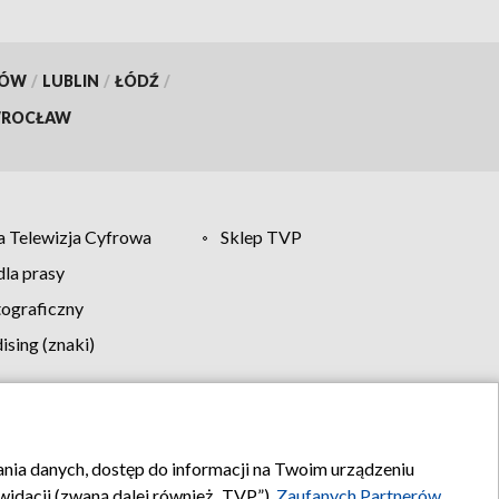
KÓW
/
LUBLIN
/
ŁÓDŹ
/
ROCŁAW
 Telewizja Cyfrowa
Sklep TVP
la prasy
tograficzny
sing (znaki)
klamy
Kontakt
rania danych, dostęp do informacji na Twoim urządzeniu
idacji (zwaną dalej również „TVP”),
Zaufanych Partnerów