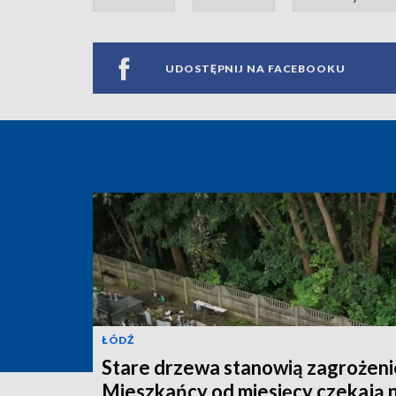
UDOSTĘPNIJ NA FACEBOOKU
ŁÓDŹ
Stare drzewa stanowią zagrożeni
Mieszkańcy od miesięcy czekają 