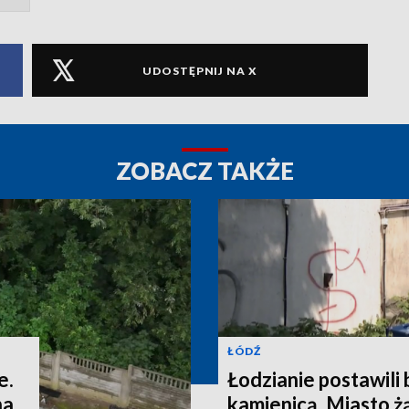
UDOSTĘPNIJ NA X
ZOBACZ TAKŻE
ŁÓDŹ
e.
Łodzianie postawili
na
kamienicą. Miasto ż