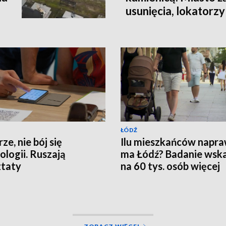
usunięcia, lokatorzy
ŁÓDŹ
ze, nie bój się
Ilu mieszkańców napr
ologii. Ruszają
ma Łódź? Badanie wsk
ztaty
na 60 tys. osób więcej