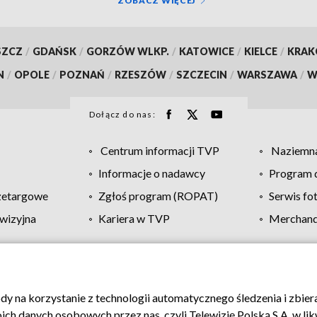
ZOBACZ WIĘCEJ
SZCZ
/
GDAŃSK
/
GORZÓW WLKP.
/
KATOWICE
/
KIELCE
/
KRA
N
/
OPOLE
/
POZNAŃ
/
RZESZÓW
/
SZCZECIN
/
WARSZAWA
/
W
Dołącz do nas:
Centrum informacji TVP
Naziemna
Informacje o nadawcy
Program d
zetargowe
Zgłoś program (ROPAT)
Serwis fo
wizyjna
Kariera w TVP
Merchandi
Polityka prywatności
Moje zgody
Pomoc
Biuro re
ody na korzystanie z technologii automatycznego śledzenia i zbie
 danych osobowych przez nas, czyli Telewizję Polską S.A. w likw