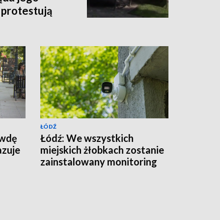
 protestują
ŁÓDŹ
awdę
Łódź: We wszystkich
azuje
miejskich żłobkach zostanie
zainstalowany monitoring