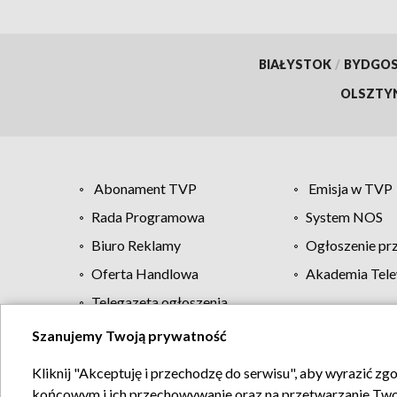
BIAŁYSTOK
/
BYDGO
OLSZTY
Abonament TVP
Emisja w TVP
Rada Programowa
System NOS
Biuro Reklamy
Ogłoszenie pr
Oferta Handlowa
Akademia Tele
Telegazeta ogłoszenia
Szanujemy Twoją prywatność
Regulamin TVP
Kliknij "Akceptuję i przechodzę do serwisu", aby wyrazić zg
końcowym i ich przechowywanie oraz na przetwarzanie Twoich