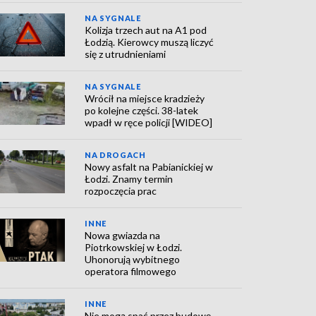
NA SYGNALE
Kolizja trzech aut na A1 pod
Łodzią. Kierowcy muszą liczyć
się z utrudnieniami
NA SYGNALE
Wrócił na miejsce kradzieży
po kolejne części. 38-latek
wpadł w ręce policji [WIDEO]
NA DROGACH
Nowy asfalt na Pabianickiej w
Łodzi. Znamy termin
rozpoczęcia prac
INNE
Nowa gwiazda na
Piotrkowskiej w Łodzi.
Uhonorują wybitnego
operatora filmowego
INNE
Nie mogą spać przez budowę