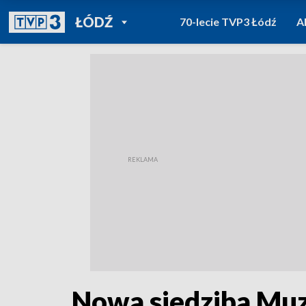
POWRÓT DO
ŁÓDŹ
70-lecie TVP3 Łódź
A
TVP REGIONY
Nowa siedziba Muz