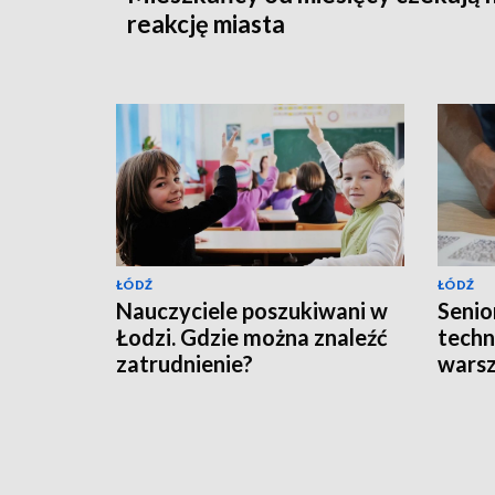
reakcję miasta
ŁÓDŹ
ŁÓDŹ
Nauczyciele poszukiwani w
Senior
Łodzi. Gdzie można znaleźć
techn
zatrudnienie?
wars