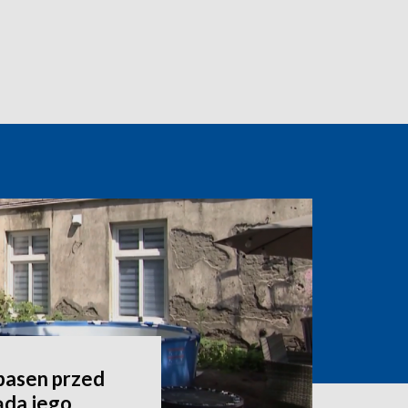
 basen przed
ąda jego