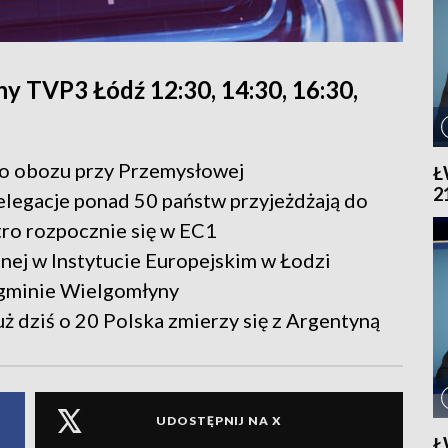
y TVP3 Łódź 12:30, 14:30, 16:30,
go obozu przy Przemysłowej
Ł
2
elegacje ponad 50 państw przyjeżdżają do
ro rozpocznie się w EC1
ej w Instytucie Europejskim w Łodzi
 gminie Wielgomłyny
uż dziś o 20 Polska zmierzy się z Argentyną
UDOSTĘPNIJ NA X
Ł