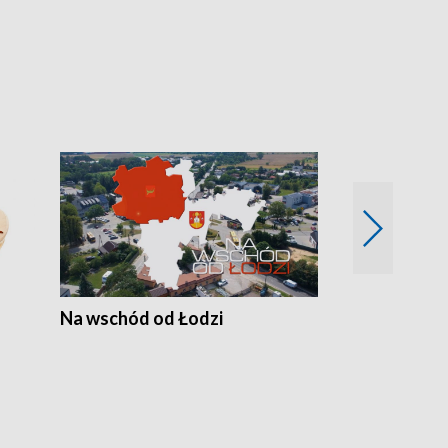
Na wschód od Łodzi
Zimowe szal
Polski