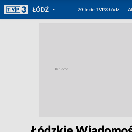
POWRÓT DO
ŁÓDŹ
70-lecie TVP3 Łódź
A
TVP REGIONY
Łódzkie Wiadomośc