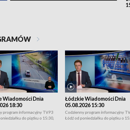
1
OGRAMÓW
e Wiadomości Dnia
Łódzkie Wiadomości Dnia
026 18:30
05.08.2026 15:30
y program informacyjny TVP3
Codzienny program informacyjny T
oniedziałku do piątku o 15:30,
Łódź od poniedziałku do piątku o 15
:30 i 21:30. W weekendy o
16:30, 18:30 i 21:30. W weekendy o
1:30.
18:30 i 21:30.