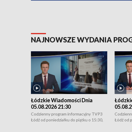
NAJNOWSZE WYDANIA PR
Łódzkie Wiadomości Dnia
Łódzki
05.08.2026 21:30
05.08.2
Codzienny program informacyjny TVP3
Codzienn
Łódź od poniedziałku do piątku o 15:30,
Łódź od p
16:30, 18:30 i 21:30. W weekendy o
16:30, 18
18:30 i 21:30.
18:30 i 2