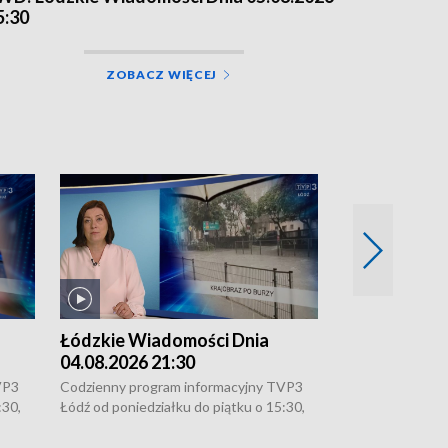
5:30
ZOBACZ WIĘCEJ
Łódzkie Wiadomości Dnia
Łódzkie Wia
04.08.2026 21:30
04.08.2026 1
VP3
Codzienny program informacyjny TVP3
Codzienny progr
:30,
Łódź od poniedziałku do piątku o 15:30,
Łódź od poniedzi
16:30, 18:30 i 21:30. W weekendy o
16:30, 18:30 i 2
18:30 i 21:30.
18:30 i 21:30.