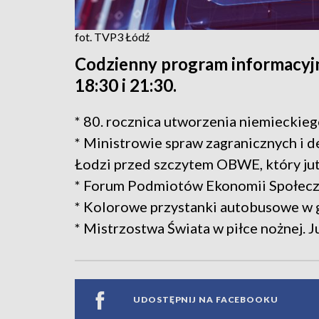
fot. TVP3 Łódź
Codzienny program informacyjn
18:30 i 21:30.
* 80. rocznica utworzenia niemieckie
* Ministrowie spraw zagranicznych i d
Łodzi przed szczytem OBWE, który jut
* Forum Podmiotów Ekonomii Społeczn
* Kolorowe przystanki autobusowe w
* Mistrzostwa Świata w piłce nożnej. J
UDOSTĘPNIJ NA FACEBOOKU