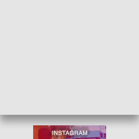
kultury sami już mieli dość szarych wiat
. Chwycili więc
pędzle w dłonie i ostro wzięli się do pracy.
Na razie młodzi odmalowali
pięć przystanków na terenie
gminy
, w planach jest jeszcze jeden. Łącznie w tworzenie
ulicznych dzieł zaangażowanych jest jedenaście osób. Kiedy
skończą z przystankami, to planują stworzyć
lokalną
kolorowankę.
ZOBACZ ŁÓDZKIE WIADOMOŚCI DNIA
W JAKOŚCI HD