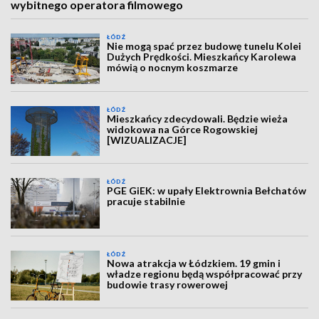
wybitnego operatora filmowego
ŁÓDŹ
Nie mogą spać przez budowę tunelu Kolei
Dużych Prędkości. Mieszkańcy Karolewa
mówią o nocnym koszmarze
ŁÓDŹ
Mieszkańcy zdecydowali. Będzie wieża
widokowa na Górce Rogowskiej
[WIZUALIZACJE]
ŁÓDŹ
PGE GiEK: w upały Elektrownia Bełchatów
pracuje stabilnie
ŁÓDŹ
Nowa atrakcja w Łódzkiem. 19 gmin i
władze regionu będą współpracować przy
budowie trasy rowerowej