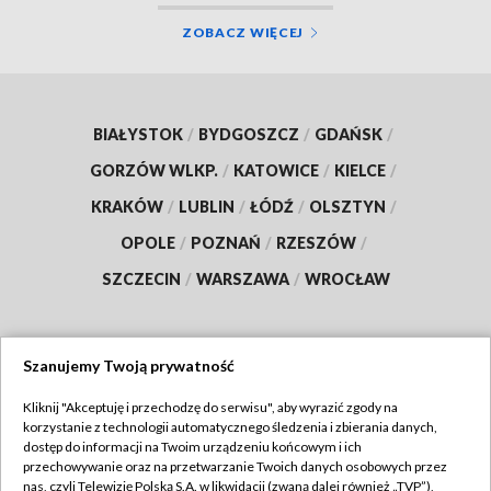
ZOBACZ WIĘCEJ
BIAŁYSTOK
/
BYDGOSZCZ
/
GDAŃSK
/
GORZÓW WLKP.
/
KATOWICE
/
KIELCE
/
KRAKÓW
/
LUBLIN
/
ŁÓDŹ
/
OLSZTYN
/
OPOLE
/
POZNAŃ
/
RZESZÓW
/
SZCZECIN
/
WARSZAWA
/
WROCŁAW
Szanujemy Twoją prywatność
Dołącz do nas:
Kliknij "Akceptuję i przechodzę do serwisu", aby wyrazić zgody na
korzystanie z technologii automatycznego śledzenia i zbierania danych,
TVP
dostęp do informacji na Twoim urządzeniu końcowym i ich
Abonament TVP
przechowywanie oraz na przetwarzanie Twoich danych osobowych przez
Regulamin TVP
nas, czyli Telewizję Polską S.A. w likwidacji (zwaną dalej również „TVP”),