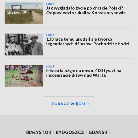
ŁÓDŹ
Jak wyglądało życie po chrzcie Polski?
Odpowiedzi szukali w Konstantynowie
ŁÓDŹ
133 lata temu urodził się twórca
legendarnych dżinsów. Pochodził z Łodzi
ŁÓDŹ
Historia ożyje na nowo. 400 tys. zł na
inscenizację Bitwy nad Wartą
ZOBACZ WIĘCEJ
BIAŁYSTOK
/
BYDGOSZCZ
/
GDAŃSK
/