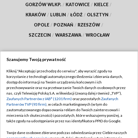
GORZÓW WLKP.
/
KATOWICE
/
KIELCE
/
KRAKÓW
/
LUBLIN
/
ŁÓDŹ
/
OLSZTYN
/
OPOLE
/
POZNAŃ
/
RZESZÓW
/
SZCZECIN
/
WARSZAWA
/
WROCŁAW
Szanujemy Twoją prywatność
Dołącz do nas:
Kliknij "Akceptuję i przechodzę do serwisu", aby wyrazić zgody na
korzystanie z technologii automatycznego śledzenia i zbierania danych,
TVP
dostęp do informacji na Twoim urządzeniu końcowym i ich
Abonament TVP
przechowywanie oraz na przetwarzanie Twoich danych osobowych przez
Regulamin TVP
nas, czyli Telewizję Polską S.A. w likwidacji (zwaną dalej również „TVP”),
Emisja w TVP
Polityka prywatności
Zaufanych Partnerów z IAB* (1201 firm)
oraz pozostałych
Zaufanych
Partnerów TVP (93 firm)
, w celach marketingowych (w tym do
Centrum informacji TVP
Moje zgody
zautomatyzowanego dopasowania reklam do Twoich zainteresowań i
mierzenia ich skuteczności) i pozostałych, które wskazujemy poniżej, a
Naziemna Telewizja Cyfrowa
Pomoc
także zgody na udostępnianie przez nas identyfikatora PPID do Google.
Sklep TVP
Biuro reklamy
Twoje dane osobowe zbierane podczas odwiedzania przez Ciebie naszych
Rada Programowa