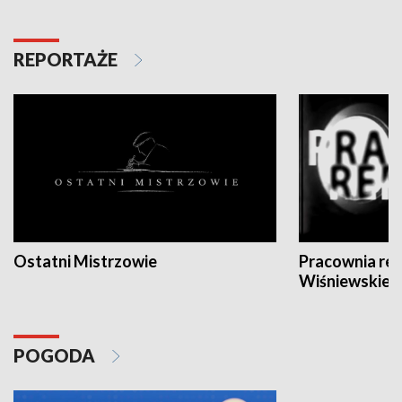
REPORTAŻE
Ostatni Mistrzowie
Pracownia re
Wiśniewskieg
POGODA