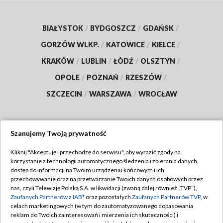
BIAŁYSTOK
/
BYDGOSZCZ
/
GDAŃSK
/
GORZÓW WLKP.
/
KATOWICE
/
KIELCE
/
KRAKÓW
/
LUBLIN
/
ŁÓDŹ
/
OLSZTYN
/
OPOLE
/
POZNAŃ
/
RZESZÓW
/
SZCZECIN
/
WARSZAWA
/
WROCŁAW
Szanujemy Twoją prywatność
Dołącz do nas:
Kliknij "Akceptuję i przechodzę do serwisu", aby wyrazić zgody na
korzystanie z technologii automatycznego śledzenia i zbierania danych,
TVP
dostęp do informacji na Twoim urządzeniu końcowym i ich
Abonament TVP
przechowywanie oraz na przetwarzanie Twoich danych osobowych przez
Regulamin TVP
nas, czyli Telewizję Polską S.A. w likwidacji (zwaną dalej również „TVP”),
Emisja w TVP
Zaufanych Partnerów z IAB*
oraz pozostałych
Zaufanych Partnerów TVP
, w
Polityka prywatności
celach marketingowych (w tym do zautomatyzowanego dopasowania
Centrum informacji TVP
Moje zgody
reklam do Twoich zainteresowań i mierzenia ich skuteczności) i