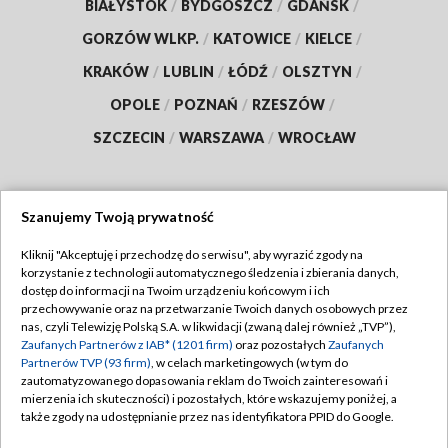
BIAŁYSTOK
/
BYDGOSZCZ
/
GDAŃSK
/
GORZÓW WLKP.
/
KATOWICE
/
KIELCE
/
KRAKÓW
/
LUBLIN
/
ŁÓDŹ
/
OLSZTYN
/
OPOLE
/
POZNAŃ
/
RZESZÓW
/
SZCZECIN
/
WARSZAWA
/
WROCŁAW
Szanujemy Twoją prywatność
Dołącz do nas:
Kliknij "Akceptuję i przechodzę do serwisu", aby wyrazić zgody na
korzystanie z technologii automatycznego śledzenia i zbierania danych,
TVP
dostęp do informacji na Twoim urządzeniu końcowym i ich
Abonament TVP
przechowywanie oraz na przetwarzanie Twoich danych osobowych przez
Regulamin TVP
nas, czyli Telewizję Polską S.A. w likwidacji (zwaną dalej również „TVP”),
Emisja w TVP
Zaufanych Partnerów z IAB* (1201 firm)
oraz pozostałych
Zaufanych
Polityka prywatności
Partnerów TVP (93 firm)
, w celach marketingowych (w tym do
Centrum informacji TVP
Moje zgody
zautomatyzowanego dopasowania reklam do Twoich zainteresowań i
mierzenia ich skuteczności) i pozostałych, które wskazujemy poniżej, a
Naziemna Telewizja Cyfrowa
Pomoc
także zgody na udostępnianie przez nas identyfikatora PPID do Google.
Sklep TVP
Biuro reklamy