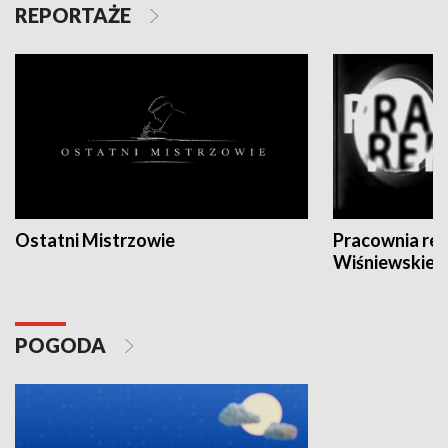
REPORTAŻE
Ostatni Mistrzowie
Pracownia re
Wiśniewskieg
POGODA