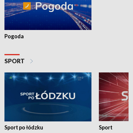
Pogoda
SPORT
Sport po łódzku
Sport