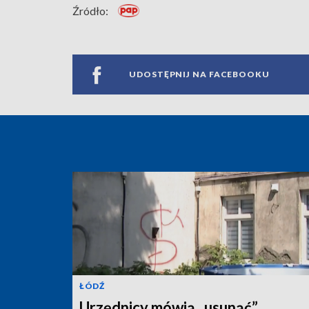
Źródło:
UDOSTĘPNIJ NA FACEBOOKU
ŁÓDŹ
Urzędnicy mówią „usunąć”,