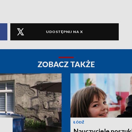
UDOSTĘPNIJ NA X
ZOBACZ TAKŻE
ŁÓDŹ
Nauczyciele poszuki