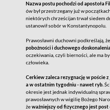
Nazwa postu pochodzi od apostoła Fil
ów był przestrzegany już w początkach
niektórych chrześcijan trwał siedem dn
ustanowił sobór w Konstantynopolu.
Prawosławni duchowni podkreślają, ż
pobożności i duchowego doskonalenia 
oczekiwania, czyli bierności, ale ma
człowieka.
Cerkiew zaleca rezygnację w poście z 
a w ostatnim tygodniu - nawet ryb.
Śc
okresie jest jednak indywidualną spr
prawosławnych w wigilię Bożego Naro
że
ważniejszy od fizycznego jest post