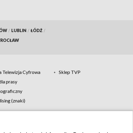
KÓW
/
LUBLIN
/
ŁÓDŹ
/
ROCŁAW
 Telewizja Cyfrowa
Sklep TVP
la prasy
tograficzny
sing (znaki)
klamy
Kontakt