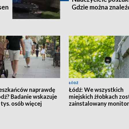
sen
Gdzie można znaleźć
ŁÓDŹ
ieszkańców naprawdę
Łódź: We wszystkich
dź? Badanie wskazuje
miejskich żłobkach zos
 tys. osób więcej
zainstalowany monitor