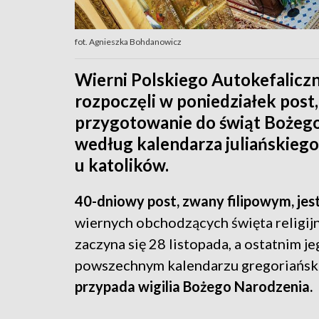
fot. Agnieszka Bohdanowicz
Wierni Polskiego Autokefalic
rozpoczęli w poniedziałek post
przygotowanie do świąt Bożego 
według kalendarza juliańskiego 
u katolików.
40-dniowy post, zwany filipowym, jes
wiernych obchodzących święta religij
zaczyna się 28 listopada, a ostatnim j
powszechnym kalendarzu gregoriański
przypada wigilia Bożego Narodzenia.