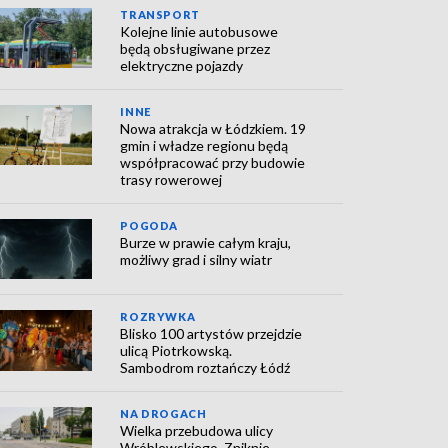
TRANSPORT
Kolejne linie autobusowe
będą obsługiwane przez
elektryczne pojazdy
INNE
Nowa atrakcja w Łódzkiem. 19
gmin i władze regionu będą
współpracować przy budowie
trasy rowerowej
POGODA
Burze w prawie całym kraju,
możliwy grad i silny wiatr
ROZRYWKA
Blisko 100 artystów przejdzie
ulicą Piotrkowską.
Sambodrom roztańczy Łódź
NA DROGACH
Wielka przebudowa ulicy
Wróblewskiego. Zniknie