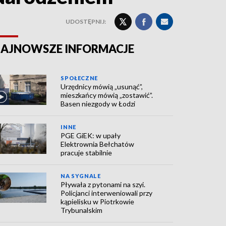
UDOSTĘPNIJ:
AJNOWSZE INFORMACJE
SPOŁECZNE
Urzędnicy mówią „usunąć”,
mieszkańcy mówią „zostawić”.
Basen niezgody w Łodzi
INNE
PGE GiEK: w upały
Elektrownia Bełchatów
pracuje stabilnie
NA SYGNALE
Pływała z pytonami na szyi.
Policjanci interweniowali przy
kąpielisku w Piotrkowie
Trybunalskim