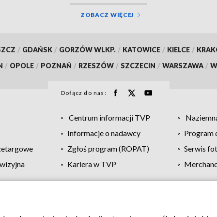
ZOBACZ WIĘCEJ
SZCZ
/
GDAŃSK
/
GORZÓW WLKP.
/
KATOWICE
/
KIELCE
/
KRA
N
/
OPOLE
/
POZNAŃ
/
RZESZÓW
/
SZCZECIN
/
WARSZAWA
/
W
Dołącz do nas:
Centrum informacji TVP
Naziemna
Informacje o nadawcy
Program d
zetargowe
Zgłoś program (ROPAT)
Serwis fo
wizyjna
Kariera w TVP
Merchandi
Polityka prywatności
Moje zgody
Pomoc
Biuro re