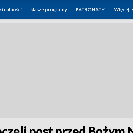
ktualności
Nasze programy
PATRONATY
Więcej
częli post przed Bożym