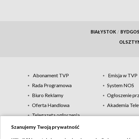
BIAŁYSTOK
/
BYDGO
OLSZTY
Abonament TVP
Emisja w TVP
Rada Programowa
System NOS
Biuro Reklamy
Ogłoszenie pr
Oferta Handlowa
Akademia Tele
Telegazeta ogłoszenia
Szanujemy Twoją prywatność
Regulamin TVP