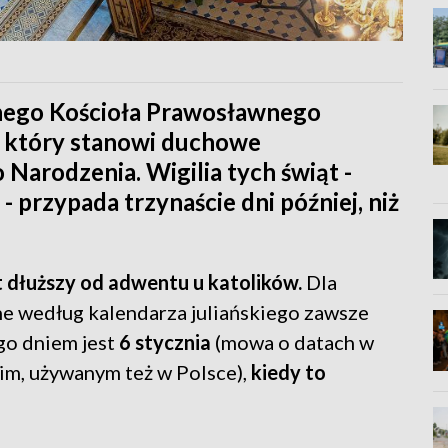
znego Kościoła Prawosławnego
, który stanowi duchowe
Narodzenia. Wigilia tych świąt -
- przypada trzynaście dni później, niż
t dłuższy od adwentu u katolików.
Dla
ne według kalendarza juliańskiego zawsze
ego dniem jest
6 stycznia
(mowa o datach w
m, używanym też w Polsce),
kiedy to