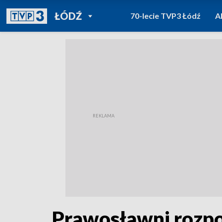
POWRÓT DO
ŁÓDŹ
70-lecie TVP3 Łódź
A
TVP REGIONY
Prawosławni rozpo