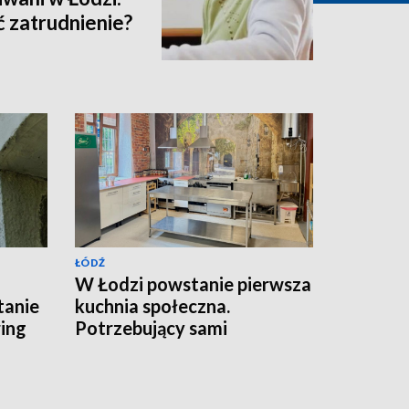
 zatrudnienie?
ŁÓDŹ
W Łodzi powstanie pierwsza
tanie
kuchnia społeczna.
ing
Potrzebujący sami
przygotują posiłki