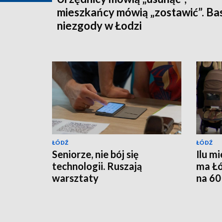
mieszkańcy mówią „zostawić”. Ba
niezgody w Łodzi
ŁÓDŹ
ŁÓDŹ
Seniorze, nie bój się
Ilu m
technologii. Ruszają
ma Łó
warsztaty
na 60