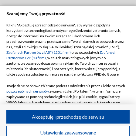
Szanujemy Twoją prywatność
Dołącz do nas:
Kliknij "Akceptuję i przechodzę do serwisu", aby wyrazić zgody na
korzystanie z technologii automatycznego śledzenia i zbierania danych,
TVP
dostęp do informacji na Twoim urządzeniu końcowym i ich
Abonament TVP
przechowywanie oraz na przetwarzanie Twoich danych osobowych przez
Regulamin TVP
nas, czyli Telewizję Polską S.A. w likwidacji (zwaną dalej również „TVP”),
Emisja w TVP
Zaufanych Partnerów z IAB* (1201 firm)
oraz pozostałych
Zaufanych
Polityka prywatności
Partnerów TVP (93 firm)
, w celach marketingowych (w tym do
Centrum informacji TVP
Moje zgody
zautomatyzowanego dopasowania reklam do Twoich zainteresowań i
mierzenia ich skuteczności) i pozostałych, które wskazujemy poniżej, a
Naziemna Telewizja Cyfrowa
Pomoc
także zgody na udostępnianie przez nas identyfikatora PPID do Google.
Sklep TVP
Biuro reklamy
Twoje dane osobowe zbierane podczas odwiedzania przez Ciebie naszych
Rada Programowa
poszczególnych serwisów
zwanych dalej „Portalem”, w tym informacje
Kontakt
zapisywane za pomocą technologii takich jak: pliki cookie, sygnalizatory
System NOS
WWW lub innych podobnych technologii umożliwiających świadczenie
dopasowanych i bezpiecznych usług, personalizację treści oraz reklam,
Informacje o nadawcy
Kanały
udostępnianie funkcji mediów społecznościowych oraz analizowanie
Akceptuję i przechodzę do serwisu
ruchu w Internecie.
Program dla prasy
©2026 Telewizja Polska S.A. w likwidacji
Biuro Reklamy
Twoje dane osobowe zbierane podczas odwiedzania przez Ciebie
Ustawienia zaawansowane
poszczególnych serwisów
na Portalu, takie jak adresy IP, identyfikatory