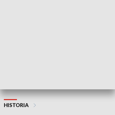
Idź się zbadaj
Nie poddaję si
GOSPODARKA
Strefa biznesu
HISTORIA