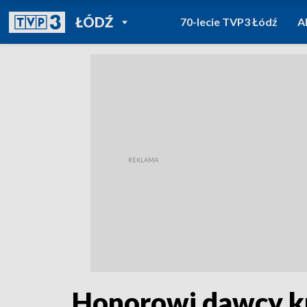
POWRÓT DO
ŁÓDŹ
70-lecie TVP3 Łódź
A
TVP REGIONY
Honorowi dawcy kr