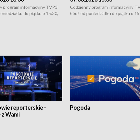
y program informacyjny TVP3
Codzienny program informacyjny T
oniedziałku do piątku o 15:30,
Łódź od poniedziałku do piątku o 15
:30 i 21:30. W weekendy o
16:30, 18:30 i 21:30. W weekendy o
1:30.
18:30 i 21:30.
wie reporterskie -
Pogoda
 z Wami