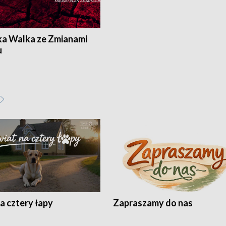
ka Walka ze Zmianami
u
a cztery łapy
Zapraszamy do nas