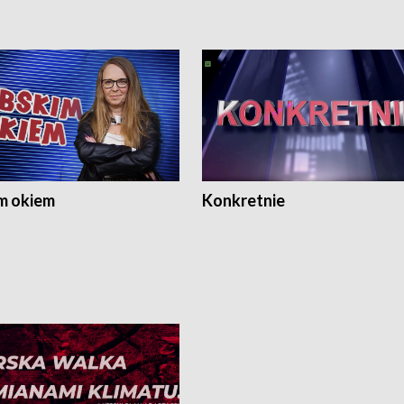
m okiem
Konkretnie