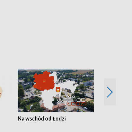
Na wschód od Łodzi
Zimowe szal
Polski