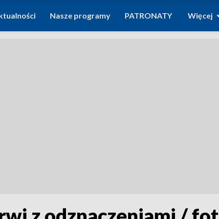
ktualności
Nasze programy
PATRONATY
Więcej
wi z odznaczeniami / fo