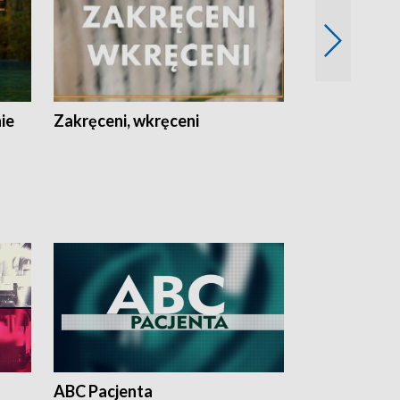
nie
Zakręceni, wkręceni
Skarby Łodzi
ABC Pacjenta