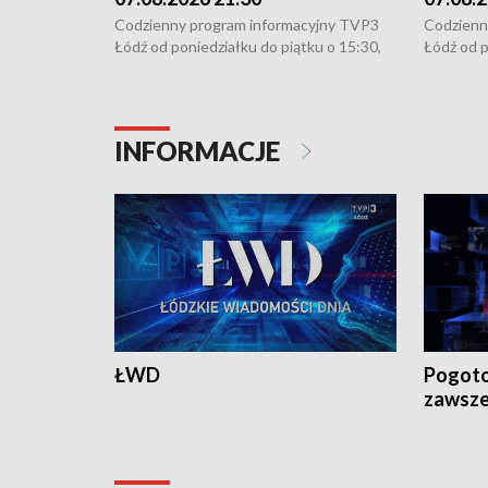
Codzienny program informacyjny TVP3
Codzienn
Łódź od poniedziałku do piątku o 15:30,
Łódź od p
16:30, 18:30 i 21:30. W weekendy o
16:30, 18
18:30 i 21:30.
18:30 i 2
INFORMACJE
ŁWD
Pogoto
zawsze