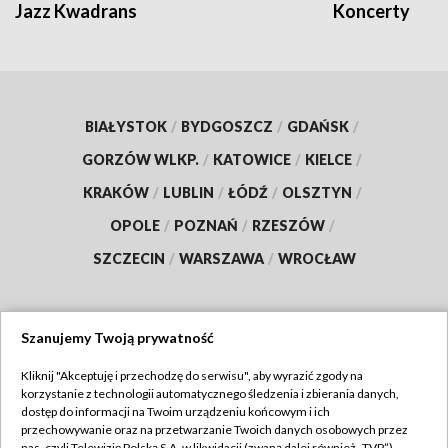
Jazz Kwadrans
Koncerty
BIAŁYSTOK
/
BYDGOSZCZ
/
GDAŃSK
/
GORZÓW WLKP.
/
KATOWICE
/
KIELCE
/
KRAKÓW
/
LUBLIN
/
ŁÓDŹ
/
OLSZTYN
/
OPOLE
/
POZNAŃ
/
RZESZÓW
/
SZCZECIN
/
WARSZAWA
/
WROCŁAW
Szanujemy Twoją prywatność
Dołącz do nas:
Kliknij "Akceptuję i przechodzę do serwisu", aby wyrazić zgody na
korzystanie z technologii automatycznego śledzenia i zbierania danych,
TVP
dostęp do informacji na Twoim urządzeniu końcowym i ich
Abonament TVP
przechowywanie oraz na przetwarzanie Twoich danych osobowych przez
Regulamin TVP
nas, czyli Telewizję Polską S.A. w likwidacji (zwaną dalej również „TVP”),