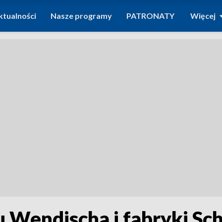
ktualności
Nasze programy
PATRONATY
Więcej
 Wendischa i fabryki Sch