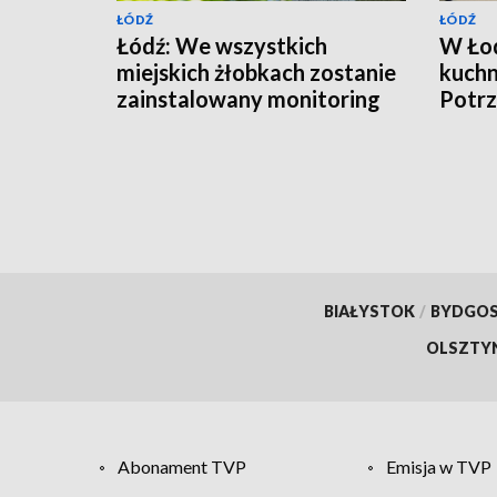
ŁÓDŹ
ŁÓDŹ
Łódź: We wszystkich
W Łod
miejskich żłobkach zostanie
kuchn
zainstalowany monitoring
Potrz
przyg
BIAŁYSTOK
/
BYDGO
OLSZTY
Abonament TVP
Emisja w TVP