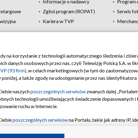
Informacje o nadawcy
Program d
zetargowe
Zgłoś program (ROPAT)
Serwis fo
wizyjna
Kariera w TVP
Merchandi
Polityka prywatności
Moje zgody
Pomoc
Biuro re
ody na korzystanie z technologii automatycznego śledzenia i zbie
 danych osobowych przez nas, czyli Telewizję Polską S.A. w likw
VP (93 firm)
, w celach marketingowych (w tym do zautomatyzow
 poniżej, a także zgody na udostępnianie przez nas identyfikator
Ciebie naszych
poszczególnych serwisów
zwanych dalej „Portalem
obnych technologii umożliwiających świadczenie dopasowanych i be
zowanie ruchu w Internecie.
Ciebie
poszczególnych serwisów
na Portalu, takie jak adresy IP, 
sach Portalu czy historia odwiedzin będą przetwarzane przez TV
ji: przechowywania informacji na urządzeniu lub dostęp do nich,
©2026 Telewizja Polska S.A. w likwidacji