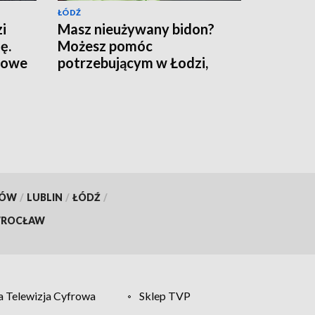
ŁÓDŹ
i
Masz nieużywany bidon?
ę.
Możesz pomóc
ltowe
potrzebującym w Łodzi,
ruszyła miejska zbiórka
KÓW
/
LUBLIN
/
ŁÓDŹ
/
ROCŁAW
 Telewizja Cyfrowa
Sklep TVP