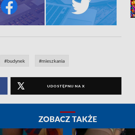
#budynek
#mieszkania
UDOSTĘPNIJ NA X
ZOBACZ TAKŻE