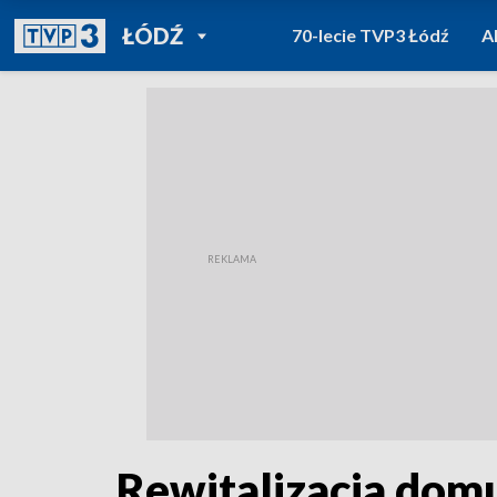
POWRÓT DO
ŁÓDŹ
70-lecie TVP3 Łódź
A
TVP REGIONY
Rewitalizacja domu