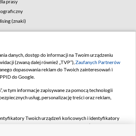
la prasy
tograficzny
sing (znaki)
klamy
Kontakt
rania danych, dostęp do informacji na Twoim urządzeniu
idacji (zwaną dalej również „TVP”),
Zaufanych Partnerów
anego dopasowania reklam do Twoich zainteresowań i
a PPID do Google.
”, w tym informacje zapisywane za pomocą technologii
zpiecznych usług, personalizację treści oraz reklam,
identyfikatory Twoich urządzeń końcowych i identyfikatory
P,
Zaufanych Partnerów z IAB
oraz pozostałych
Zaufanych
 wyboru podstawowych reklam, wyboru spersonalizowanych