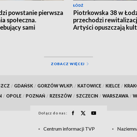
ŁÓDŹ
zi powstanie pierwsza
Piotrkowska 38 w Łodz
ia społeczna.
przechodzi rewitalizacj
ebujący sami
Artyści opuszczają ku
otują posiłki
podwórko
ZOBACZ WIĘCEJ
SZCZ
/
GDAŃSK
/
GORZÓW WLKP.
/
KATOWICE
/
KIELCE
/
KRA
N
/
OPOLE
/
POZNAŃ
/
RZESZÓW
/
SZCZECIN
/
WARSZAWA
/
W
Dołącz do nas:
Centrum informacji TVP
Naziemna