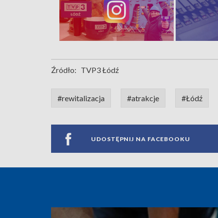
Źródło:
TVP3 Łódź
#rewitalizacja
#atrakcje
#Łódź
UDOSTĘPNIJ NA FACEBOOKU