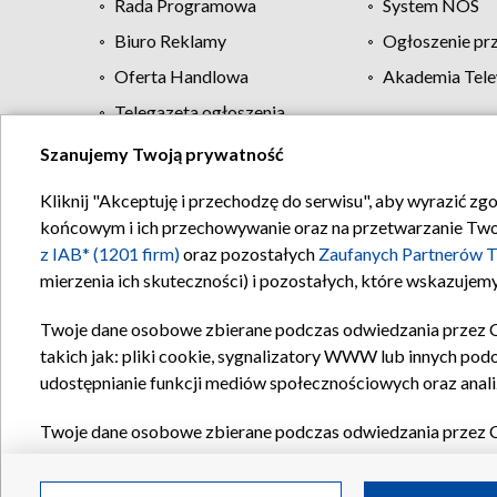
Rada Programowa
System NOS
Biuro Reklamy
Ogłoszenie pr
Oferta Handlowa
Akademia Tele
Telegazeta ogłoszenia
Szanujemy Twoją prywatność
Regulamin TVP
Kliknij "Akceptuję i przechodzę do serwisu", aby wyrazić zg
końcowym i ich przechowywanie oraz na przetwarzanie Twoich
z IAB* (1201 firm)
oraz pozostałych
Zaufanych Partnerów T
mierzenia ich skuteczności) i pozostałych, które wskazujemy
Twoje dane osobowe zbierane podczas odwiedzania przez 
takich jak: pliki cookie, sygnalizatory WWW lub innych pod
udostępnianie funkcji mediów społecznościowych oraz anali
Twoje dane osobowe zbierane podczas odwiedzania przez 
plików cookie, informacje o Twoich wyszukiwaniach w serwi
Partnerów TVP
dla realizacji następujących celów i funkc