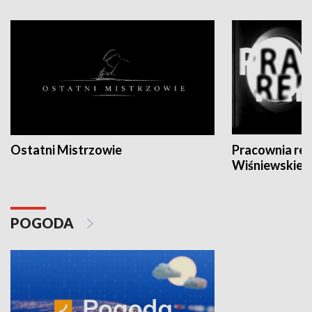
Ostatni Mistrzowie
Pracownia re
Wiśniewskieg
POGODA