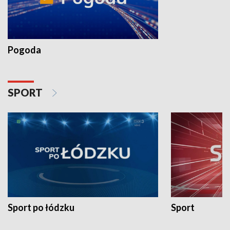
Pogoda
SPORT
Sport po łódzku
Sport