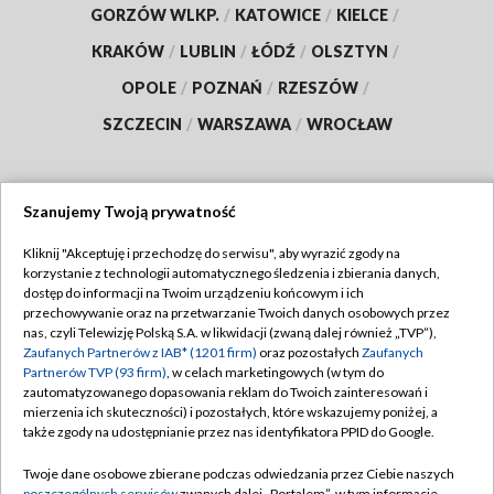
GORZÓW WLKP.
/
KATOWICE
/
KIELCE
/
KRAKÓW
/
LUBLIN
/
ŁÓDŹ
/
OLSZTYN
/
OPOLE
/
POZNAŃ
/
RZESZÓW
/
SZCZECIN
/
WARSZAWA
/
WROCŁAW
Szanujemy Twoją prywatność
Dołącz do nas:
Kliknij "Akceptuję i przechodzę do serwisu", aby wyrazić zgody na
korzystanie z technologii automatycznego śledzenia i zbierania danych,
TVP
dostęp do informacji na Twoim urządzeniu końcowym i ich
Abonament TVP
przechowywanie oraz na przetwarzanie Twoich danych osobowych przez
Regulamin TVP
nas, czyli Telewizję Polską S.A. w likwidacji (zwaną dalej również „TVP”),
Emisja w TVP
Zaufanych Partnerów z IAB* (1201 firm)
oraz pozostałych
Zaufanych
Polityka prywatności
Partnerów TVP (93 firm)
, w celach marketingowych (w tym do
Centrum informacji TVP
Moje zgody
zautomatyzowanego dopasowania reklam do Twoich zainteresowań i
mierzenia ich skuteczności) i pozostałych, które wskazujemy poniżej, a
Naziemna Telewizja Cyfrowa
Pomoc
także zgody na udostępnianie przez nas identyfikatora PPID do Google.
Sklep TVP
Biuro reklamy
Twoje dane osobowe zbierane podczas odwiedzania przez Ciebie naszych
Rada Programowa
poszczególnych serwisów
zwanych dalej „Portalem”, w tym informacje