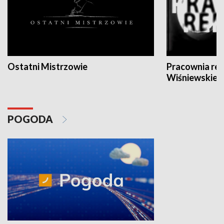
Ostatni Mistrzowie
Pracownia re
Wiśniewskieg
POGODA