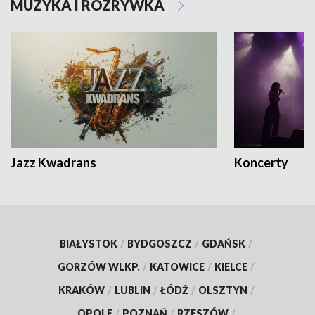
MUZYKA I ROZRYWKA
Jazz Kwadrans
Koncerty
BIAŁYSTOK
/
BYDGOSZCZ
/
GDAŃSK
/
GORZÓW WLKP.
/
KATOWICE
/
KIELCE
/
KRAKÓW
/
LUBLIN
/
ŁÓDŹ
/
OLSZTYN
/
OPOLE
/
POZNAŃ
/
RZESZÓW
/