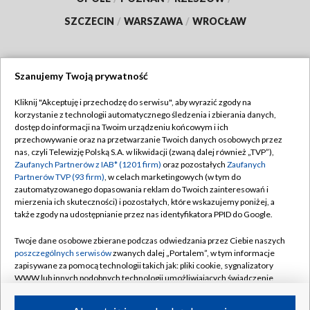
SZCZECIN
/
WARSZAWA
/
WROCŁAW
Szanujemy Twoją prywatność
Dołącz do nas:
Kliknij "Akceptuję i przechodzę do serwisu", aby wyrazić zgody na
korzystanie z technologii automatycznego śledzenia i zbierania danych,
TVP
dostęp do informacji na Twoim urządzeniu końcowym i ich
Abonament TVP
przechowywanie oraz na przetwarzanie Twoich danych osobowych przez
Regulamin TVP
nas, czyli Telewizję Polską S.A. w likwidacji (zwaną dalej również „TVP”),
Emisja w TVP
Zaufanych Partnerów z IAB* (1201 firm)
oraz pozostałych
Zaufanych
Polityka prywatności
Partnerów TVP (93 firm)
, w celach marketingowych (w tym do
Centrum informacji TVP
Moje zgody
zautomatyzowanego dopasowania reklam do Twoich zainteresowań i
mierzenia ich skuteczności) i pozostałych, które wskazujemy poniżej, a
Naziemna Telewizja Cyfrowa
Pomoc
także zgody na udostępnianie przez nas identyfikatora PPID do Google.
Sklep TVP
Biuro reklamy
Twoje dane osobowe zbierane podczas odwiedzania przez Ciebie naszych
Rada Programowa
poszczególnych serwisów
zwanych dalej „Portalem”, w tym informacje
Kontakt
zapisywane za pomocą technologii takich jak: pliki cookie, sygnalizatory
System NOS
WWW lub innych podobnych technologii umożliwiających świadczenie
dopasowanych i bezpiecznych usług, personalizację treści oraz reklam,
Informacje o nadawcy
Kanały
udostępnianie funkcji mediów społecznościowych oraz analizowanie