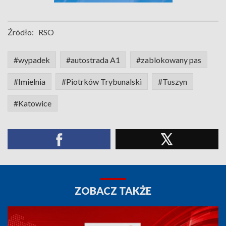
Źródło:
RSO
#wypadek
#autostrada A1
#zablokowany pas
#Imielnia
#Piotrków Trybunalski
#Tuszyn
#Katowice
ZOBACZ TAKŻE