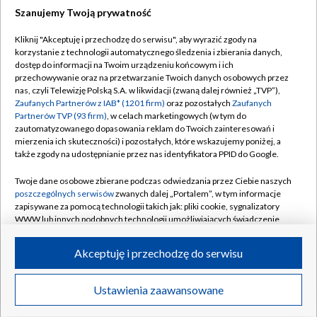
Szanujemy Twoją prywatność
Dołącz do nas:
Kliknij "Akceptuję i przechodzę do serwisu", aby wyrazić zgody na
korzystanie z technologii automatycznego śledzenia i zbierania danych,
TVP
dostęp do informacji na Twoim urządzeniu końcowym i ich
Abonament TVP
przechowywanie oraz na przetwarzanie Twoich danych osobowych przez
Regulamin TVP
nas, czyli Telewizję Polską S.A. w likwidacji (zwaną dalej również „TVP”),
Emisja w TVP
Zaufanych Partnerów z IAB* (1201 firm)
oraz pozostałych
Zaufanych
Polityka prywatności
Partnerów TVP (93 firm)
, w celach marketingowych (w tym do
Centrum informacji TVP
Moje zgody
zautomatyzowanego dopasowania reklam do Twoich zainteresowań i
mierzenia ich skuteczności) i pozostałych, które wskazujemy poniżej, a
Naziemna Telewizja Cyfrowa
Pomoc
także zgody na udostępnianie przez nas identyfikatora PPID do Google.
Sklep TVP
Biuro reklamy
Twoje dane osobowe zbierane podczas odwiedzania przez Ciebie naszych
Rada Programowa
poszczególnych serwisów
zwanych dalej „Portalem”, w tym informacje
Kontakt
zapisywane za pomocą technologii takich jak: pliki cookie, sygnalizatory
System NOS
WWW lub innych podobnych technologii umożliwiających świadczenie
dopasowanych i bezpiecznych usług, personalizację treści oraz reklam,
Informacje o nadawcy
Kanały
udostępnianie funkcji mediów społecznościowych oraz analizowanie
Akceptuję i przechodzę do serwisu
ruchu w Internecie.
Program dla prasy
©2026 Telewizja Polska S.A. w likwidacji
Biuro Reklamy
Twoje dane osobowe zbierane podczas odwiedzania przez Ciebie
Ustawienia zaawansowane
poszczególnych serwisów
na Portalu, takie jak adresy IP, identyfikatory
Ogłoszenie przetargowe
Twoich urządzeń końcowych i identyfikatory plików cookie, informacje o