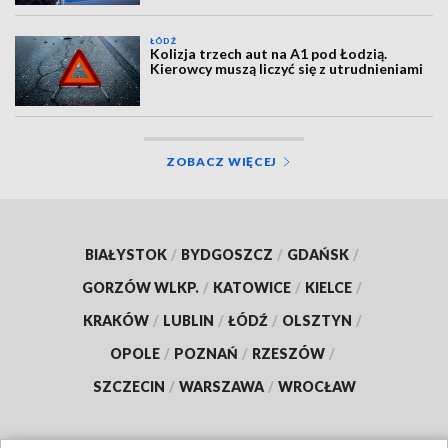
ŁÓDŹ
Kolizja trzech aut na A1 pod Łodzią.
Kierowcy muszą liczyć się z utrudnieniami
ZOBACZ WIĘCEJ
BIAŁYSTOK
/
BYDGOSZCZ
/
GDAŃSK
/
GORZÓW WLKP.
/
KATOWICE
/
KIELCE
/
KRAKÓW
/
LUBLIN
/
ŁÓDŹ
/
OLSZTYN
/
OPOLE
/
POZNAŃ
/
RZESZÓW
/
SZCZECIN
/
WARSZAWA
/
WROCŁAW