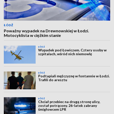
ŁÓDŹ
Poważny wypadek na Drewnowskiej w Łodzi.
Motocyklista w ciężkim stanie
ŁÓDŹ
Wypadek pod Łowiczem. Cztery osoby w
szpitalach, wśród nich niemowlę
ŁÓDŹ
Podtapiali mężczyznę w fontannie w Łodzi.
Trafili do aresztu
ŁÓDŹ
Chciał przebiec na drugą stronę ulicy,
został potrącony. 26-latek zabrany
śmigłowcem LPR