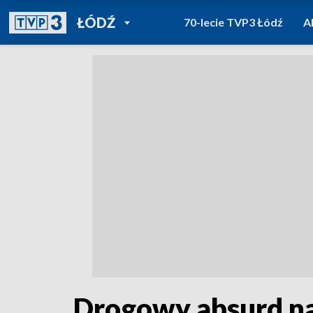
POWRÓT DO
ŁÓDŹ
70-lecie TVP3 Łódź
A
TVP REGIONY
Drogowy absurd na