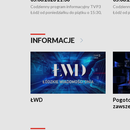
Codzienny program informacyjny TVP3
Codzienn
Łódź od poniedziałku do piątku o 15:30,
Łódź od p
16:30, 18:30 i 21:30. W weekendy o
16:30, 18
18:30 i 21:30.
18:30 i 2
INFORMACJE
ŁWD
Pogoto
zawsze