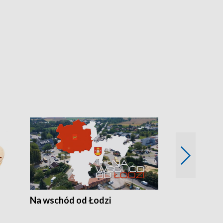
Na wschód od Łodzi
Zimowe szal
Polski