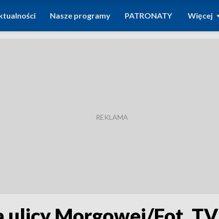
ktualności
Nasze programy
PATRONATY
Więcej
 ulicy Morgowej/Fot. T