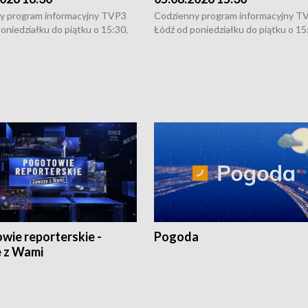
y program informacyjny TVP3
Codzienny program informacyjny T
oniedziałku do piątku o 15:30,
Łódź od poniedziałku do piątku o 15
:30 i 21:30. W weekendy o
16:30, 18:30 i 21:30. W weekendy o
1:30.
18:30 i 21:30.
wie reporterskie -
Pogoda
 z Wami