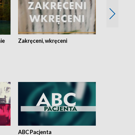
nie
Zakręceni, wkręceni
Skarby Łodzi
ABC Pacjenta