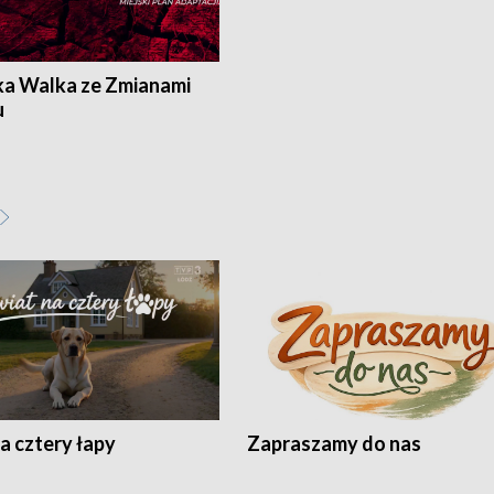
ka Walka ze Zmianami
u
a cztery łapy
Zapraszamy do nas