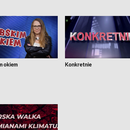
m okiem
Konkretnie