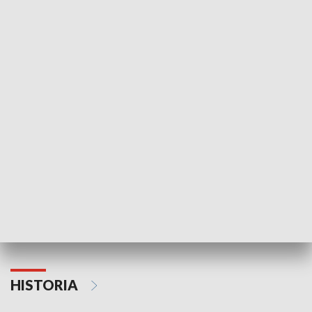
Idź się zbadaj
Nie poddaję si
GOSPODARKA
Strefa biznesu
HISTORIA