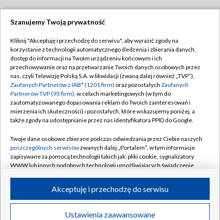
Szanujemy Twoją prywatność
Dołącz do nas:
Kliknij "Akceptuję i przechodzę do serwisu", aby wyrazić zgody na
korzystanie z technologii automatycznego śledzenia i zbierania danych,
TVP
dostęp do informacji na Twoim urządzeniu końcowym i ich
Abonament TVP
przechowywanie oraz na przetwarzanie Twoich danych osobowych przez
Regulamin TVP
nas, czyli Telewizję Polską S.A. w likwidacji (zwaną dalej również „TVP”),
Emisja w TVP
Zaufanych Partnerów z IAB* (1201 firm)
oraz pozostałych
Zaufanych
Polityka prywatności
Partnerów TVP (93 firm)
, w celach marketingowych (w tym do
Centrum informacji TVP
Moje zgody
zautomatyzowanego dopasowania reklam do Twoich zainteresowań i
mierzenia ich skuteczności) i pozostałych, które wskazujemy poniżej, a
Naziemna Telewizja Cyfrowa
Pomoc
także zgody na udostępnianie przez nas identyfikatora PPID do Google.
Sklep TVP
Biuro reklamy
Twoje dane osobowe zbierane podczas odwiedzania przez Ciebie naszych
Rada Programowa
poszczególnych serwisów
zwanych dalej „Portalem”, w tym informacje
Kontakt
zapisywane za pomocą technologii takich jak: pliki cookie, sygnalizatory
System NOS
WWW lub innych podobnych technologii umożliwiających świadczenie
dopasowanych i bezpiecznych usług, personalizację treści oraz reklam,
Informacje o nadawcy
Kanały
udostępnianie funkcji mediów społecznościowych oraz analizowanie
Akceptuję i przechodzę do serwisu
ruchu w Internecie.
Program dla prasy
©2026 Telewizja Polska S.A. w likwidacji
Biuro Reklamy
Twoje dane osobowe zbierane podczas odwiedzania przez Ciebie
Ustawienia zaawansowane
poszczególnych serwisów
na Portalu, takie jak adresy IP, identyfikatory