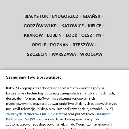
BIAŁYSTOK
/
BYDGOSZCZ
/
GDAŃSK
/
GORZÓW WLKP.
/
KATOWICE
/
KIELCE
/
KRAKÓW
/
LUBLIN
/
ŁÓDŹ
/
OLSZTYN
/
OPOLE
/
POZNAŃ
/
RZESZÓW
/
SZCZECIN
/
WARSZAWA
/
WROCŁAW
Szanujemy Twoją prywatność
Dołącz do nas:
Kliknij "Akceptuję i przechodzę do serwisu", aby wyrazić zgody na
korzystanie z technologii automatycznego śledzenia i zbierania danych,
TVP
dostęp do informacji na Twoim urządzeniu końcowym i ich
Abonament TVP
przechowywanie oraz na przetwarzanie Twoich danych osobowych przez
Regulamin TVP
nas, czyli Telewizję Polską S.A. w likwidacji (zwaną dalej również „TVP”),
Emisja w TVP
Zaufanych Partnerów z IAB* (1201 firm)
oraz pozostałych
Zaufanych
Polityka prywatności
Partnerów TVP (93 firm)
, w celach marketingowych (w tym do
Centrum informacji TVP
Moje zgody
zautomatyzowanego dopasowania reklam do Twoich zainteresowań i