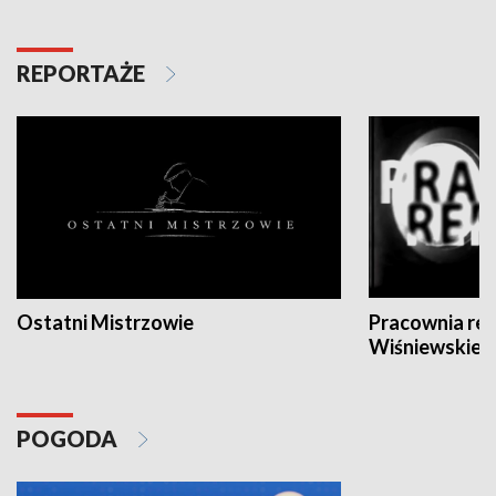
REPORTAŻE
Ostatni Mistrzowie
Pracownia re
Wiśniewskieg
POGODA