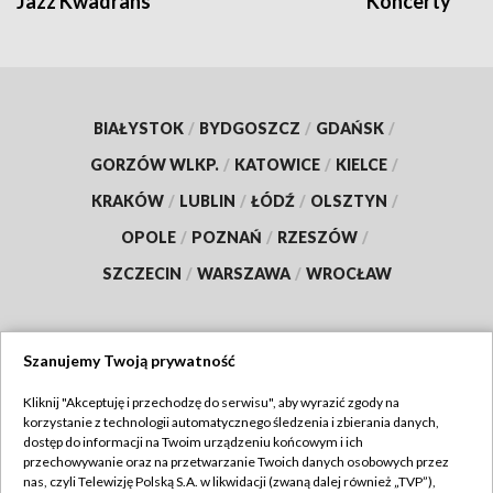
Jazz Kwadrans
Koncerty
BIAŁYSTOK
/
BYDGOSZCZ
/
GDAŃSK
/
GORZÓW WLKP.
/
KATOWICE
/
KIELCE
/
KRAKÓW
/
LUBLIN
/
ŁÓDŹ
/
OLSZTYN
/
OPOLE
/
POZNAŃ
/
RZESZÓW
/
SZCZECIN
/
WARSZAWA
/
WROCŁAW
Szanujemy Twoją prywatność
Dołącz do nas:
Kliknij "Akceptuję i przechodzę do serwisu", aby wyrazić zgody na
korzystanie z technologii automatycznego śledzenia i zbierania danych,
TVP
dostęp do informacji na Twoim urządzeniu końcowym i ich
Abonament TVP
przechowywanie oraz na przetwarzanie Twoich danych osobowych przez
Regulamin TVP
nas, czyli Telewizję Polską S.A. w likwidacji (zwaną dalej również „TVP”),