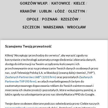
GORZÓW WLKP.
/
KATOWICE
/
KIELCE
/
KRAKÓW
/
LUBLIN
/
ŁÓDŹ
/
OLSZTYN
/
OPOLE
/
POZNAŃ
/
RZESZÓW
/
SZCZECIN
/
WARSZAWA
/
WROCŁAW
Szanujemy Twoją prywatność
Dołącz do nas:
Kliknij "Akceptuję i przechodzę do serwisu", aby wyrazić zgody na
korzystanie z technologii automatycznego śledzenia i zbierania danych,
TVP
dostęp do informacji na Twoim urządzeniu końcowym i ich
Abonament TVP
przechowywanie oraz na przetwarzanie Twoich danych osobowych przez
Regulamin TVP
nas, czyli Telewizję Polską S.A. w likwidacji (zwaną dalej również „TVP”),
Emisja w TVP
Zaufanych Partnerów z IAB* (1201 firm)
oraz pozostałych
Zaufanych
Polityka prywatności
Partnerów TVP (93 firm)
, w celach marketingowych (w tym do
Centrum informacji TVP
Moje zgody
zautomatyzowanego dopasowania reklam do Twoich zainteresowań i
mierzenia ich skuteczności) i pozostałych, które wskazujemy poniżej, a
Naziemna Telewizja Cyfrowa
Pomoc
także zgody na udostępnianie przez nas identyfikatora PPID do Google.
Sklep TVP
Biuro reklamy
Twoje dane osobowe zbierane podczas odwiedzania przez Ciebie naszych
Rada Programowa
poszczególnych serwisów
zwanych dalej „Portalem”, w tym informacje