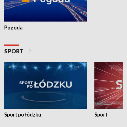
Pogoda
SPORT
Sport po łódzku
Sport