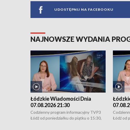
UDOSTĘPNIJ NA FACEBOOKU
NAJNOWSZE WYDANIA PR
Łódzkie Wiadomości Dnia
Łódzki
07.08.2026 21:30
07.08.2
Codzienny program informacyjny TVP3
Codzienn
Łódź od poniedziałku do piątku o 15:30,
Łódź od p
16:30, 18:30 i 21:30. W weekendy o
16:30, 18
18:30 i 21:30.
18:30 i 2