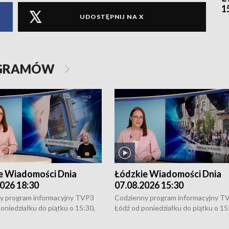
1
UDOSTĘPNIJ NA X
OGRAMÓW
e Wiadomości Dnia
Łódzkie Wiadomości Dnia
026 18:30
07.08.2026 15:30
y program informacyjny TVP3
Codzienny program informacyjny T
oniedziałku do piątku o 15:30,
Łódź od poniedziałku do piątku o 15
:30 i 21:30. W weekendy o
16:30, 18:30 i 21:30. W weekendy o
1:30.
18:30 i 21:30.