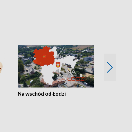
Na wschód od Łodzi
Zimowe szal
Polski