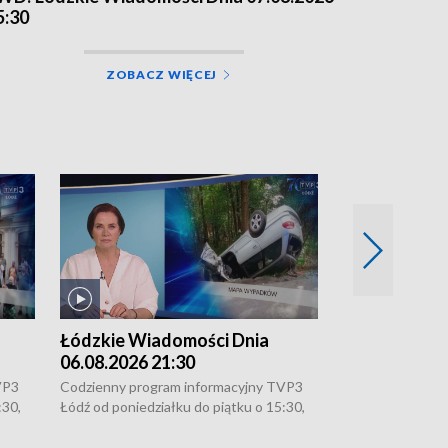
5:30
ZOBACZ WIĘCEJ
Łódzkie Wiadomości Dnia
Łódzkie Wia
06.08.2026 21:30
06.08.2026 1
VP3
Codzienny program informacyjny TVP3
Codzienny progr
:30,
Łódź od poniedziałku do piątku o 15:30,
Łódź od poniedzi
16:30, 18:30 i 21:30. W weekendy o
16:30, 18:30 i 2
18:30 i 21:30.
18:30 i 21:30.