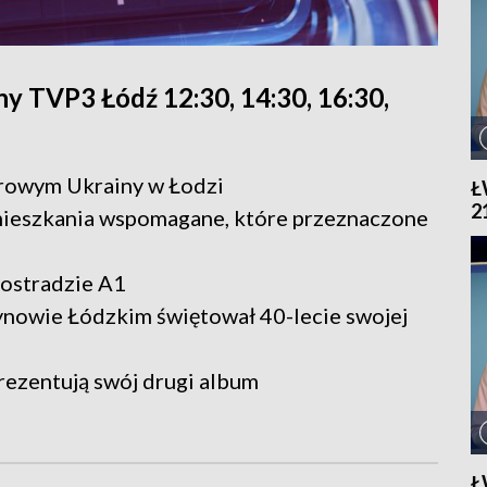
y TVP3 Łódź 12:30, 14:30, 16:30,
orowym Ukrainy w Łodzi
Ł
2
ieszkania wspomagane, które przeznaczone
tostradzie A1
ynowie Łódzkim świętował 40-lecie swojej
rezentują swój drugi album
Ł