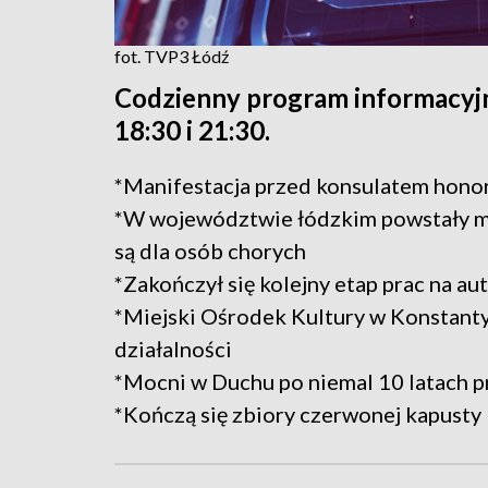
fot. TVP3 Łódź
Codzienny program informacyjn
18:30 i 21:30.
*Manifestacja przed konsulatem hon
*W województwie łódzkim powstały m
są dla osób chorych
*Zakończył się kolejny etap prac na au
*Miejski Ośrodek Kultury w Konstant
działalności
*Mocni w Duchu po niemal 10 latach p
*Kończą się zbiory czerwonej kapusty