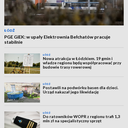
ŁÓDŹ
PGE GiEK: w upały Elektrownia Bełchatów pracuje
stabilnie
ŁÓDŹ
Nowa atrakcja w Łódzkiem. 19 gmin i
władze regionu będą współpracować przy
budowie trasy rowerowej
ŁÓDŹ
Postawili na podwórku basen dla dzieci.
Urząd nakazał jego likwidację
ŁÓDŹ
Do ratowników WOPR z regionu trafi 1,3
mln zł na specjalistyczny sprzęt