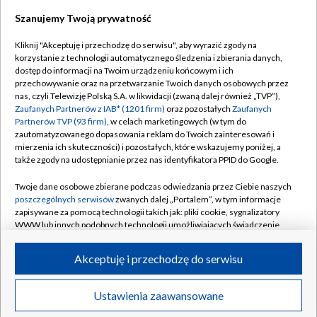
Szanujemy Twoją prywatność
Dołącz do nas:
Kliknij "Akceptuję i przechodzę do serwisu", aby wyrazić zgody na
korzystanie z technologii automatycznego śledzenia i zbierania danych,
TVP
dostęp do informacji na Twoim urządzeniu końcowym i ich
Abonament TVP
przechowywanie oraz na przetwarzanie Twoich danych osobowych przez
Regulamin TVP
nas, czyli Telewizję Polską S.A. w likwidacji (zwaną dalej również „TVP”),
Emisja w TVP
Polityka prywatności
Zaufanych Partnerów z IAB* (1201 firm)
oraz pozostałych
Zaufanych
Partnerów TVP (93 firm)
, w celach marketingowych (w tym do
Centrum informacji TVP
Moje zgody
zautomatyzowanego dopasowania reklam do Twoich zainteresowań i
mierzenia ich skuteczności) i pozostałych, które wskazujemy poniżej, a
Naziemna Telewizja Cyfrowa
Pomoc
także zgody na udostępnianie przez nas identyfikatora PPID do Google.
Sklep TVP
Biuro reklamy
Twoje dane osobowe zbierane podczas odwiedzania przez Ciebie naszych
Rada Programowa
Kontakt
poszczególnych serwisów
zwanych dalej „Portalem”, w tym informacje
zapisywane za pomocą technologii takich jak: pliki cookie, sygnalizatory
System NOS
WWW lub innych podobnych technologii umożliwiających świadczenie
dopasowanych i bezpiecznych usług, personalizację treści oraz reklam,
Informacje o nadawcy
Kanały
udostępnianie funkcji mediów społecznościowych oraz analizowanie
Akceptuję i przechodzę do serwisu
ruchu w Internecie.
Program dla prasy
©2026 Telewizja Polska S.A. w likwidacji
Biuro Reklamy
Twoje dane osobowe zbierane podczas odwiedzania przez Ciebie
Ustawienia zaawansowane
poszczególnych serwisów
na Portalu, takie jak adresy IP, identyfikatory
Ogłoszenie przetargowe
Twoich urządzeń końcowych i identyfikatory plików cookie, informacje o