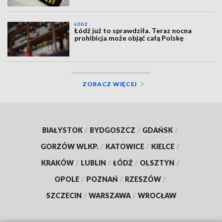
ŁÓDŹ
Łódź już to sprawdziła. Teraz nocna
prohibicja może objąć całą Polskę
ZOBACZ WIĘCEJ
BIAŁYSTOK
/
BYDGOSZCZ
/
GDAŃSK
/
GORZÓW WLKP.
/
KATOWICE
/
KIELCE
/
KRAKÓW
/
LUBLIN
/
ŁÓDŹ
/
OLSZTYN
/
OPOLE
/
POZNAŃ
/
RZESZÓW
/
SZCZECIN
/
WARSZAWA
/
WROCŁAW