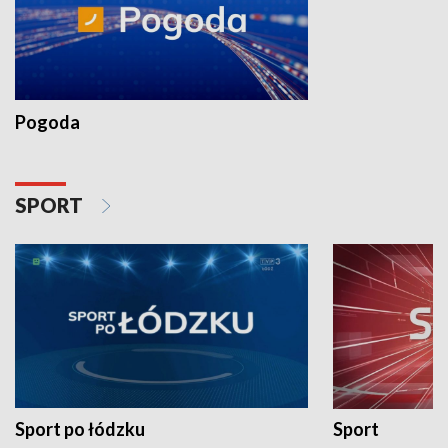
Pogoda
SPORT
Sport po łódzku
Sport