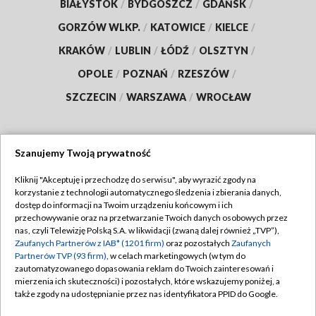
BIAŁYSTOK
/
BYDGOSZCZ
/
GDAŃSK
/
GORZÓW WLKP.
/
KATOWICE
/
KIELCE
/
KRAKÓW
/
LUBLIN
/
ŁÓDŹ
/
OLSZTYN
/
OPOLE
/
POZNAŃ
/
RZESZÓW
/
SZCZECIN
/
WARSZAWA
/
WROCŁAW
Szanujemy Twoją prywatność
Dołącz do nas:
Kliknij "Akceptuję i przechodzę do serwisu", aby wyrazić zgody na
korzystanie z technologii automatycznego śledzenia i zbierania danych,
TVP
dostęp do informacji na Twoim urządzeniu końcowym i ich
Abonament TVP
przechowywanie oraz na przetwarzanie Twoich danych osobowych przez
Regulamin TVP
nas, czyli Telewizję Polską S.A. w likwidacji (zwaną dalej również „TVP”),
Emisja w TVP
Zaufanych Partnerów z IAB* (1201 firm)
oraz pozostałych
Zaufanych
Polityka prywatności
Partnerów TVP (93 firm)
, w celach marketingowych (w tym do
Centrum informacji TVP
Moje zgody
zautomatyzowanego dopasowania reklam do Twoich zainteresowań i
mierzenia ich skuteczności) i pozostałych, które wskazujemy poniżej, a
Naziemna Telewizja Cyfrowa
Pomoc
także zgody na udostępnianie przez nas identyfikatora PPID do Google.
Sklep TVP
Biuro reklamy