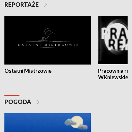
REPORTAŻE
Ostatni Mistrzowie
Pracownia re
Wiśniewskieg
POGODA