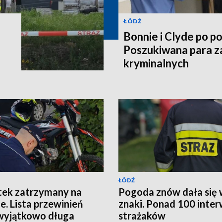
ŁÓDŹ
Bonnie i Clyde po po
Poszukiwana para z
kryminalnych
ŁÓDŹ
tek zatrzymany na
Pogoda znów dała się
ie. Lista przewinień
znaki. Ponad 100 inter
wyjątkowo długa
strażaków