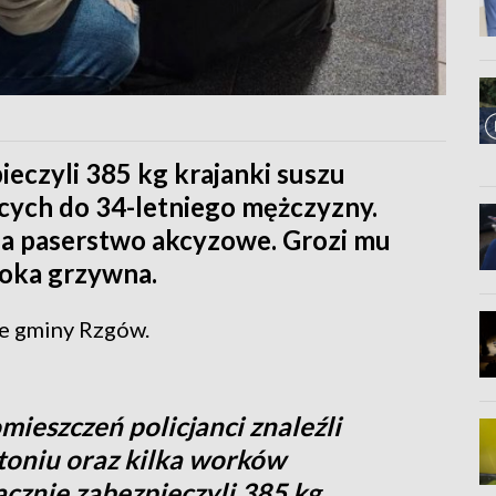
ieczyli 385 kg krajanki suszu
cych do 34-letniego mężczyzny.
a paserstwo akcyzowe. Grozi mu
soka grzywna.
ie gminy Rzgów.
ieszczeń policjanci znaleźli
toniu oraz kilka worków
cznie zabezpieczyli 385 kg