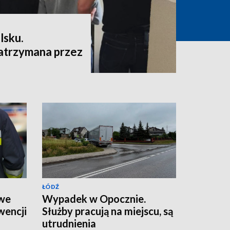
lsku.
atrzymana przez
ŁÓDŹ
 we
Wypadek w Opocznie.
wencji
Służby pracują na miejscu, są
utrudnienia