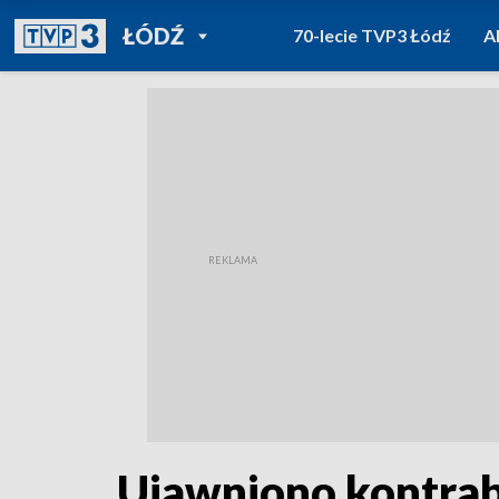
POWRÓT DO
ŁÓDŹ
70-lecie TVP3 Łódź
A
TVP REGIONY
Ujawniono kontrab