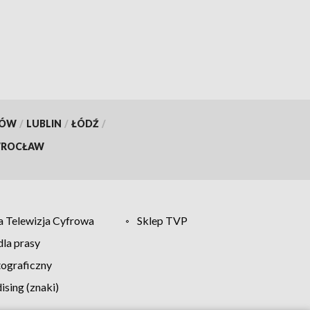
KÓW
/
LUBLIN
/
ŁÓDŹ
/
ROCŁAW
 Telewizja Cyfrowa
Sklep TVP
la prasy
tograficzny
sing (znaki)