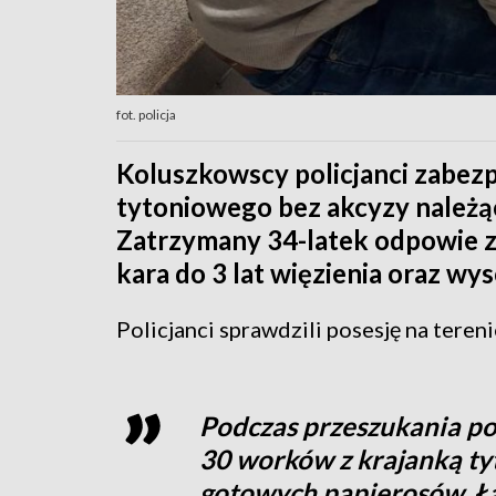
fot. policja
Koluszkowscy policjanci zabezp
tytoniowego bez akcyzy należą
Zatrzymany 34-latek odpowie z
kara do 3 lat więzienia oraz wy
Policjanci sprawdzili posesję na teren
Podczas przeszukania pom
30 worków z krajanką ty
gotowych papierosów. Łą