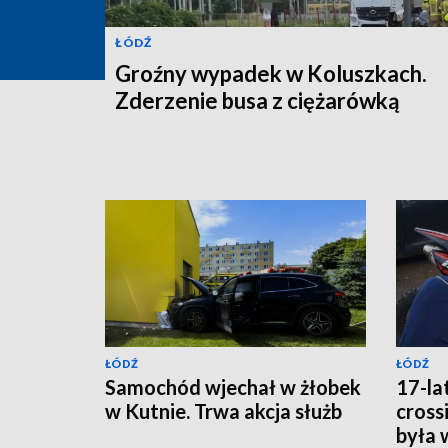
ŁÓDŹ
Groźny wypadek w Koluszkach.
Zderzenie busa z ciężarówką
ŁÓDŹ
ŁÓDŹ
Samochód wjechał w żłobek
17-la
w Kutnie. Trwa akcja służb
cross
była 