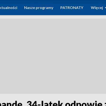
ktualności
Nasze programy
PATRONATY
Więcej
andę. 34-latek odpowie 