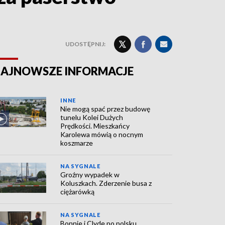
UDOSTĘPNIJ:
AJNOWSZE INFORMACJE
INNE
Nie mogą spać przez budowę
tunelu Kolei Dużych
Prędkości. Mieszkańcy
Karolewa mówią o nocnym
koszmarze
NA SYGNALE
Groźny wypadek w
Koluszkach. Zderzenie busa z
ciężarówką
NA SYGNALE
Bonnie i Clyde po polsku.