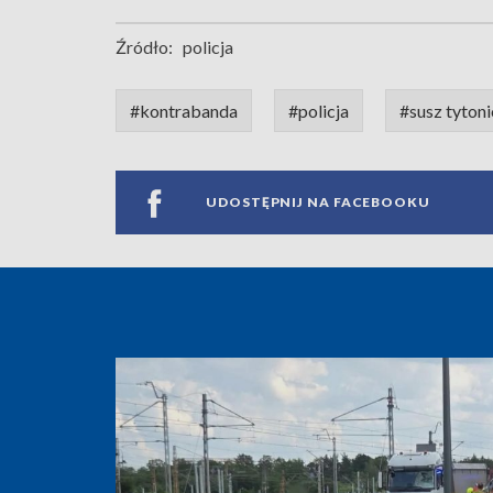
Źródło:
policja
#kontrabanda
#policja
#susz tyton
UDOSTĘPNIJ NA FACEBOOKU