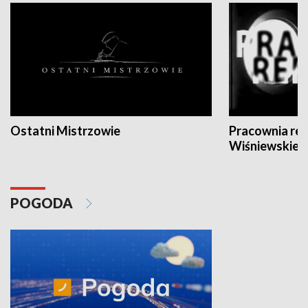
Ostatni Mistrzowie
Pracownia re
Wiśniewskieg
POGODA