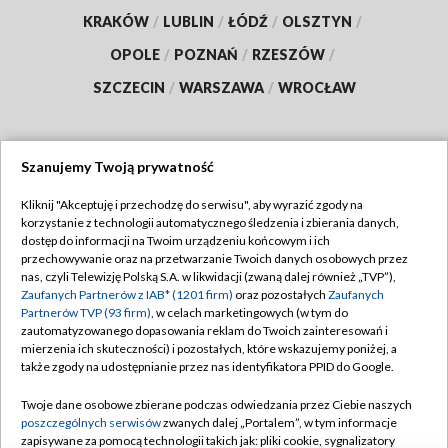
KRAKÓW
/
LUBLIN
/
ŁÓDŹ
/
OLSZTYN
/
OPOLE
/
POZNAŃ
/
RZESZÓW
/
SZCZECIN
/
WARSZAWA
/
WROCŁAW
Szanujemy Twoją prywatność
Dołącz do nas:
Kliknij "Akceptuję i przechodzę do serwisu", aby wyrazić zgody na
korzystanie z technologii automatycznego śledzenia i zbierania danych,
TVP
dostęp do informacji na Twoim urządzeniu końcowym i ich
Abonament TVP
przechowywanie oraz na przetwarzanie Twoich danych osobowych przez
Regulamin TVP
nas, czyli Telewizję Polską S.A. w likwidacji (zwaną dalej również „TVP”),
Emisja w TVP
Zaufanych Partnerów z IAB* (1201 firm)
oraz pozostałych
Zaufanych
Polityka prywatności
Partnerów TVP (93 firm)
, w celach marketingowych (w tym do
Centrum informacji TVP
Moje zgody
zautomatyzowanego dopasowania reklam do Twoich zainteresowań i
mierzenia ich skuteczności) i pozostałych, które wskazujemy poniżej, a
Naziemna Telewizja Cyfrowa
Pomoc
także zgody na udostępnianie przez nas identyfikatora PPID do Google.
Sklep TVP
Biuro reklamy
Twoje dane osobowe zbierane podczas odwiedzania przez Ciebie naszych
Rada Programowa
poszczególnych serwisów
zwanych dalej „Portalem”, w tym informacje
Kontakt
zapisywane za pomocą technologii takich jak: pliki cookie, sygnalizatory