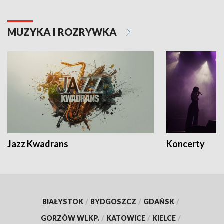
MUZYKA I ROZRYWKA
Jazz Kwadrans
Koncerty
BIAŁYSTOK
/
BYDGOSZCZ
/
GDAŃSK
/
GORZÓW WLKP.
/
KATOWICE
/
KIELCE
/