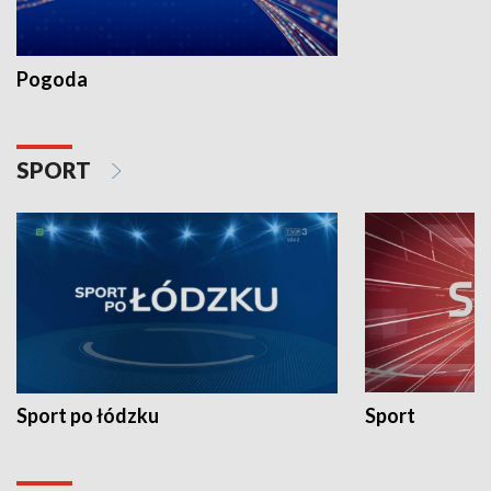
Pogoda
SPORT
Sport po łódzku
Sport