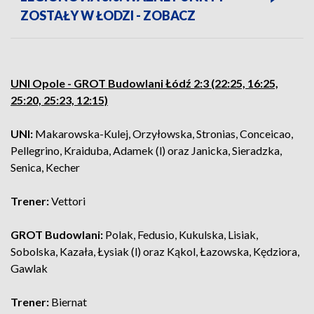
ZOSTAŁY W ŁODZI - ZOBACZ
UNI Opole - GROT Budowlani Łódź 2:3 (22:25, 16:25,
25:20, 25:23, 12:15)
UNI:
Makarowska-Kulej, Orzyłowska, Stronias, Conceicao,
Pellegrino, Kraiduba, Adamek (l) oraz Janicka, Sieradzka,
Senica, Kecher
Trener:
Vettori
GROT Budowlani:
Polak, Fedusio, Kukulska, Lisiak,
Sobolska, Kazała, Łysiak (l) oraz Kąkol, Łazowska, Kędziora,
Gawlak
Trener:
Biernat