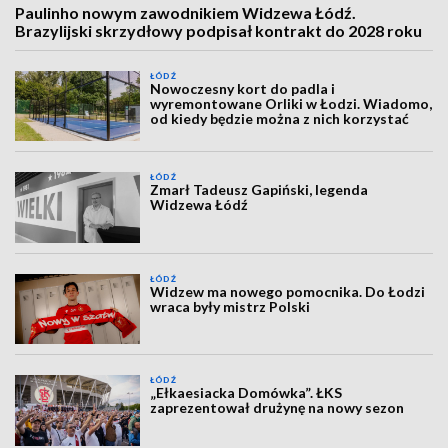
Paulinho nowym zawodnikiem Widzewa Łódź.
Brazylijski skrzydłowy podpisał kontrakt do 2028 roku
ŁÓDŹ
Nowoczesny kort do padla i
wyremontowane Orliki w Łodzi. Wiadomo,
od kiedy będzie można z nich korzystać
ŁÓDŹ
Zmarł Tadeusz Gapiński, legenda
Widzewa Łódź
ŁÓDŹ
Widzew ma nowego pomocnika. Do Łodzi
wraca były mistrz Polski
ŁÓDŹ
„Ełkaesiacka Domówka”. ŁKS
zaprezentował drużynę na nowy sezon