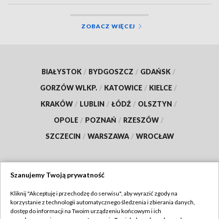
ZOBACZ WIĘCEJ
BIAŁYSTOK
/
BYDGOSZCZ
/
GDAŃSK
/
GORZÓW WLKP.
/
KATOWICE
/
KIELCE
/
KRAKÓW
/
LUBLIN
/
ŁÓDŹ
/
OLSZTYN
/
OPOLE
/
POZNAŃ
/
RZESZÓW
/
SZCZECIN
/
WARSZAWA
/
WROCŁAW
Szanujemy Twoją prywatność
Dołącz do nas:
Kliknij "Akceptuję i przechodzę do serwisu", aby wyrazić zgody na
korzystanie z technologii automatycznego śledzenia i zbierania danych,
TVP
dostęp do informacji na Twoim urządzeniu końcowym i ich