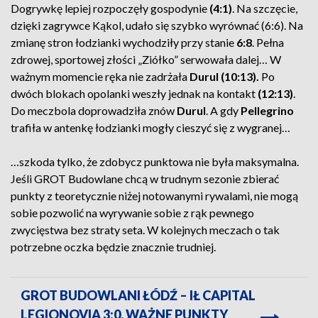
Dogrywkę lepiej rozpoczęły gospodynie
(4:1)
. Na szczęcie,
dzięki zagrywce Kąkol, udało się szybko wyrównać (6:6). Na
zmianę stron łodzianki wychodziły przy stanie
6:8
. Pełna
zdrowej, sportowej złości „Ziółko” serwowała dalej… W
ważnym momencie ręka nie zadrżała
Durul (10:13).
Po
dwóch blokach opolanki weszły jednak na kontakt
(12:13)
.
Do meczbola doprowadziła znów
Durul
. A gdy
Pellegrino
trafiła w antenkę łodzianki mogły cieszyć się z wygranej…
…szkoda tylko, że zdobycz punktowa nie była maksymalna.
Jeśli GROT Budowlane chcą w trudnym sezonie zbierać
punkty z teoretycznie niżej notowanymi rywalami, nie mogą
sobie pozwolić na wyrywanie sobie z rąk pewnego
zwycięstwa bez straty seta. W kolejnych meczach o tak
potrzebne oczka będzie znacznie trudniej.
GROT BUDOWLANI ŁÓDŹ – IŁ CAPITAL
LEGIONOVIA 3:0. WAŻNE PUNKTY