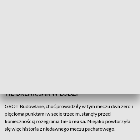
Fot. Marek Kowal
TIE-BREAK, JAK W ŁODZI
GROT Budowlane, choć prowadziły w tym meczu dwa zero i
pięcioma punktami w secie trzecim, stanęły przed
koniecznością rozegrania
tie-breaka.
Niejako powtórzyła
się więc historia z niedawnego meczu pucharowego.