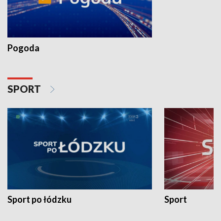
Pogoda
SPORT
Sport po łódzku
Sport