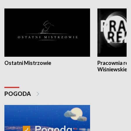
Ostatni Mistrzowie
Pracownia re
Wiśniewskieg
POGODA