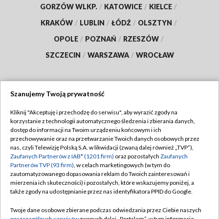
GORZÓW WLKP.
/
KATOWICE
/
KIELCE
/
KRAKÓW
/
LUBLIN
/
ŁÓDŹ
/
OLSZTYN
/
OPOLE
/
POZNAŃ
/
RZESZÓW
/
SZCZECIN
/
WARSZAWA
/
WROCŁAW
Szanujemy Twoją prywatność
Dołącz do nas:
Kliknij "Akceptuję i przechodzę do serwisu", aby wyrazić zgody na
korzystanie z technologii automatycznego śledzenia i zbierania danych,
TVP
dostęp do informacji na Twoim urządzeniu końcowym i ich
Abonament TVP
przechowywanie oraz na przetwarzanie Twoich danych osobowych przez
Regulamin TVP
nas, czyli Telewizję Polską S.A. w likwidacji (zwaną dalej również „TVP”),
Emisja w TVP
Zaufanych Partnerów z IAB* (1201 firm)
oraz pozostałych
Zaufanych
Polityka prywatności
Partnerów TVP (93 firm)
, w celach marketingowych (w tym do
Centrum informacji TVP
Moje zgody
zautomatyzowanego dopasowania reklam do Twoich zainteresowań i
mierzenia ich skuteczności) i pozostałych, które wskazujemy poniżej, a
Naziemna Telewizja Cyfrowa
Pomoc
także zgody na udostępnianie przez nas identyfikatora PPID do Google.
Sklep TVP
Biuro reklamy
Twoje dane osobowe zbierane podczas odwiedzania przez Ciebie naszych
Rada Programowa
poszczególnych serwisów
zwanych dalej „Portalem”, w tym informacje