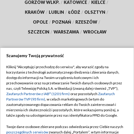
GORZÓW WLKP.
/
KATOWICE
/
KIELCE
/
KRAKÓW
/
LUBLIN
/
ŁÓDŹ
/
OLSZTYN
/
OPOLE
/
POZNAŃ
/
RZESZÓW
/
SZCZECIN
/
WARSZAWA
/
WROCŁAW
Szanujemy Twoją prywatność
Dołącz do nas:
Kliknij "Akceptuję i przechodzę do serwisu", aby wyrazić zgody na
korzystanie z technologii automatycznego śledzenia i zbierania danych,
TVP
dostęp do informacji na Twoim urządzeniu końcowym i ich
Abonament TVP
przechowywanie oraz na przetwarzanie Twoich danych osobowych przez
Regulamin TVP
nas, czyli Telewizję Polską S.A. w likwidacji (zwaną dalej również „TVP”),
Emisja w TVP
Zaufanych Partnerów z IAB* (1201 firm)
oraz pozostałych
Zaufanych
Polityka prywatności
Partnerów TVP (93 firm)
, w celach marketingowych (w tym do
Centrum informacji TVP
Moje zgody
zautomatyzowanego dopasowania reklam do Twoich zainteresowań i
mierzenia ich skuteczności) i pozostałych, które wskazujemy poniżej, a
Naziemna Telewizja Cyfrowa
Pomoc
także zgody na udostępnianie przez nas identyfikatora PPID do Google.
Sklep TVP
Biuro reklamy
Twoje dane osobowe zbierane podczas odwiedzania przez Ciebie naszych
Rada Programowa
poszczególnych serwisów
zwanych dalej „Portalem”, w tym informacje
Kontakt