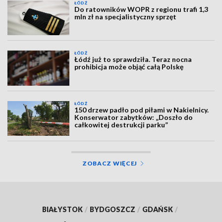
ŁÓDŹ
Do ratowników WOPR z regionu trafi 1,3
mln zł na specjalistyczny sprzęt
ŁÓDŹ
Łódź już to sprawdziła. Teraz nocna
prohibicja może objąć całą Polskę
ŁÓDŹ
150 drzew padło pod piłami w Nakielnicy.
Konserwator zabytków: „Doszło do
całkowitej destrukcji parku”
ZOBACZ WIĘCEJ
BIAŁYSTOK
/
BYDGOSZCZ
/
GDAŃSK
/