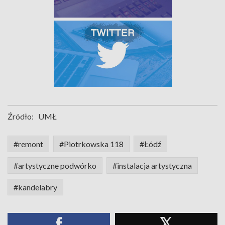
Źródło:
UMŁ
#remont
#Piotrkowska 118
#Łódź
#artystyczne podwórko
#instalacja artystyczna
#kandelabry