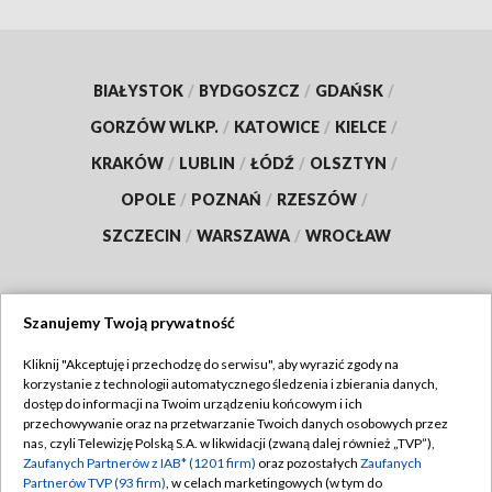
BIAŁYSTOK
/
BYDGOSZCZ
/
GDAŃSK
/
GORZÓW WLKP.
/
KATOWICE
/
KIELCE
/
KRAKÓW
/
LUBLIN
/
ŁÓDŹ
/
OLSZTYN
/
OPOLE
/
POZNAŃ
/
RZESZÓW
/
SZCZECIN
/
WARSZAWA
/
WROCŁAW
Szanujemy Twoją prywatność
Dołącz do nas:
Kliknij "Akceptuję i przechodzę do serwisu", aby wyrazić zgody na
korzystanie z technologii automatycznego śledzenia i zbierania danych,
TVP
dostęp do informacji na Twoim urządzeniu końcowym i ich
Abonament TVP
przechowywanie oraz na przetwarzanie Twoich danych osobowych przez
Regulamin TVP
nas, czyli Telewizję Polską S.A. w likwidacji (zwaną dalej również „TVP”),
Emisja w TVP
Zaufanych Partnerów z IAB* (1201 firm)
oraz pozostałych
Zaufanych
Polityka prywatności
Partnerów TVP (93 firm)
, w celach marketingowych (w tym do