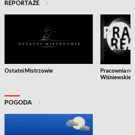
REPORTAŻE
Ostatni Mistrzowie
Pracownia re
Wiśniewskieg
POGODA