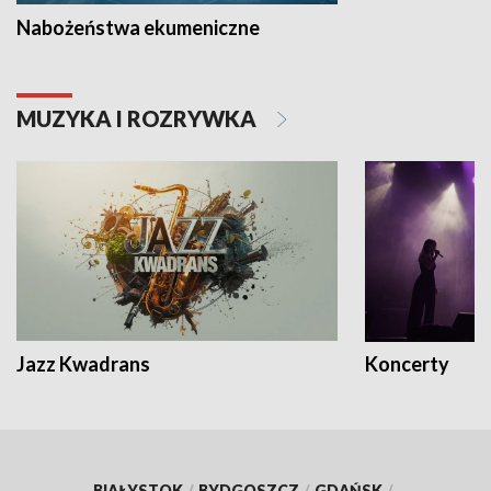
Nabożeństwa ekumeniczne
MUZYKA I ROZRYWKA
Jazz Kwadrans
Koncerty
BIAŁYSTOK
/
BYDGOSZCZ
/
GDAŃSK
/