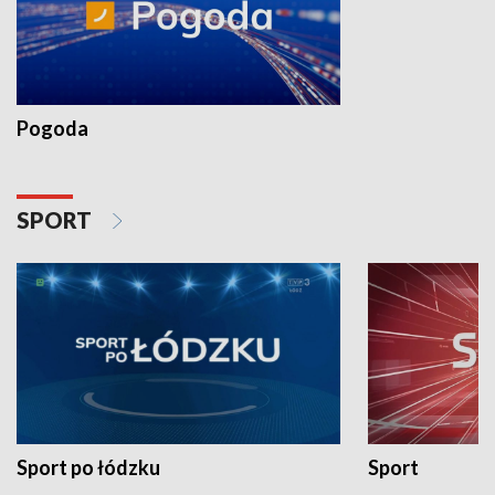
Pogoda
SPORT
Sport po łódzku
Sport