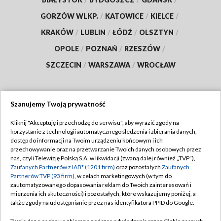
GORZÓW WLKP.
/
KATOWICE
/
KIELCE
/
KRAKÓW
/
LUBLIN
/
ŁÓDŹ
/
OLSZTYN
/
OPOLE
/
POZNAŃ
/
RZESZÓW
/
SZCZECIN
/
WARSZAWA
/
WROCŁAW
Szanujemy Twoją prywatność
Dołącz do nas:
Kliknij "Akceptuję i przechodzę do serwisu", aby wyrazić zgody na
korzystanie z technologii automatycznego śledzenia i zbierania danych,
TVP
dostęp do informacji na Twoim urządzeniu końcowym i ich
Abonament TVP
przechowywanie oraz na przetwarzanie Twoich danych osobowych przez
Regulamin TVP
nas, czyli Telewizję Polską S.A. w likwidacji (zwaną dalej również „TVP”),
Emisja w TVP
Zaufanych Partnerów z IAB* (1201 firm)
oraz pozostałych
Zaufanych
Polityka prywatności
Partnerów TVP (93 firm)
, w celach marketingowych (w tym do
Centrum informacji TVP
Moje zgody
zautomatyzowanego dopasowania reklam do Twoich zainteresowań i
mierzenia ich skuteczności) i pozostałych, które wskazujemy poniżej, a
Naziemna Telewizja Cyfrowa
Pomoc
także zgody na udostępnianie przez nas identyfikatora PPID do Google.
Sklep TVP
Biuro reklamy