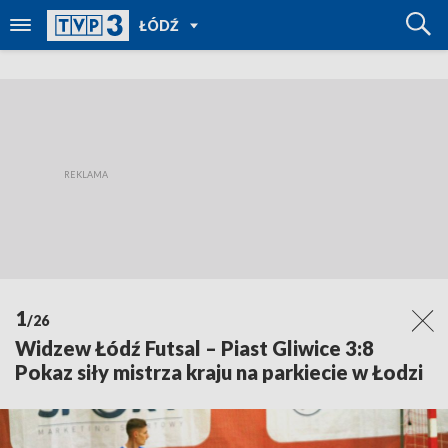
POWRÓT
ŁÓDŹ
DO
TVP
REGIONY
1
/26
Widzew Łódź Futsal – Piast Gliwice 3:8
Pokaz siły mistrza kraju na parkiecie w Łodzi