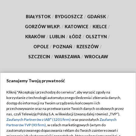
BIAŁYSTOK
/
BYDGOSZCZ
/
GDAŃSK
/
GORZÓW WLKP.
/
KATOWICE
/
KIELCE
/
KRAKÓW
/
LUBLIN
/
ŁÓDŹ
/
OLSZTYN
/
OPOLE
/
POZNAŃ
/
RZESZÓW
/
SZCZECIN
/
WARSZAWA
/
WROCŁAW
Szanujemy Twoją prywatność
Dołącz do nas:
Kliknij "Akceptuję i przechodzę do serwisu", aby wyrazić zgody na
korzystanie z technologii automatycznego śledzenia i zbierania danych,
TVP
dostęp do informacji na Twoim urządzeniu końcowym i ich
Abonament TVP
przechowywanie oraz na przetwarzanie Twoich danych osobowych przez
Regulamin TVP
nas, czyli Telewizję Polską S.A. w likwidacji (zwaną dalej również „TVP”),
Emisja w TVP
Polityka prywatności
Zaufanych Partnerów z IAB* (1201 firm)
oraz pozostałych
Zaufanych
Partnerów TVP (93 firm)
, w celach marketingowych (w tym do
Centrum informacji TVP
Moje zgody
zautomatyzowanego dopasowania reklam do Twoich zainteresowań i
mierzenia ich skuteczności) i pozostałych, które wskazujemy poniżej, a