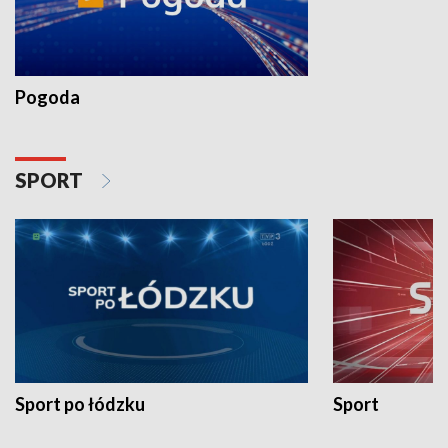
Pogoda
SPORT
Sport po łódzku
Sport