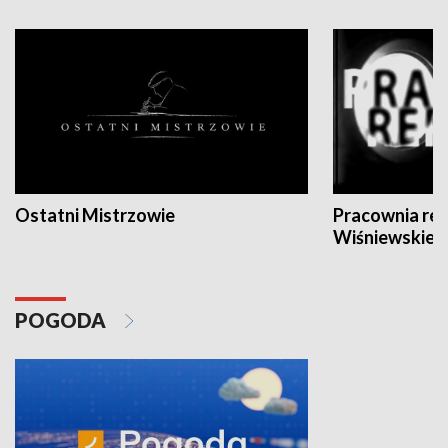
Ostatni Mistrzowie
Pracownia re
Wiśniewskieg
POGODA