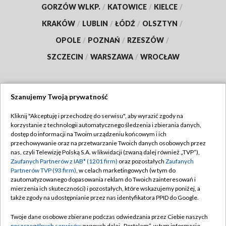
GORZÓW WLKP.
/
KATOWICE
/
KIELCE
/
KRAKÓW
/
LUBLIN
/
ŁÓDŹ
/
OLSZTYN
/
OPOLE
/
POZNAŃ
/
RZESZÓW
/
SZCZECIN
/
WARSZAWA
/
WROCŁAW
Szanujemy Twoją prywatność
Dołącz do nas:
Kliknij "Akceptuję i przechodzę do serwisu", aby wyrazić zgody na
korzystanie z technologii automatycznego śledzenia i zbierania danych,
TVP
dostęp do informacji na Twoim urządzeniu końcowym i ich
Abonament TVP
przechowywanie oraz na przetwarzanie Twoich danych osobowych przez
Regulamin TVP
nas, czyli Telewizję Polską S.A. w likwidacji (zwaną dalej również „TVP”),
Emisja w TVP
Zaufanych Partnerów z IAB* (1201 firm)
oraz pozostałych
Zaufanych
Polityka prywatności
Partnerów TVP (93 firm)
, w celach marketingowych (w tym do
Centrum informacji TVP
Moje zgody
zautomatyzowanego dopasowania reklam do Twoich zainteresowań i
mierzenia ich skuteczności) i pozostałych, które wskazujemy poniżej, a
Naziemna Telewizja Cyfrowa
Pomoc
także zgody na udostępnianie przez nas identyfikatora PPID do Google.
Sklep TVP
Biuro reklamy
Twoje dane osobowe zbierane podczas odwiedzania przez Ciebie naszych
Rada Programowa
poszczególnych serwisów
zwanych dalej „Portalem”, w tym informacje