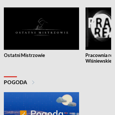
Ostatni Mistrzowie
Pracownia re
Wiśniewskieg
POGODA