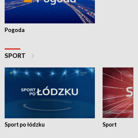
Pogoda
SPORT
Sport po łódzku
Sport