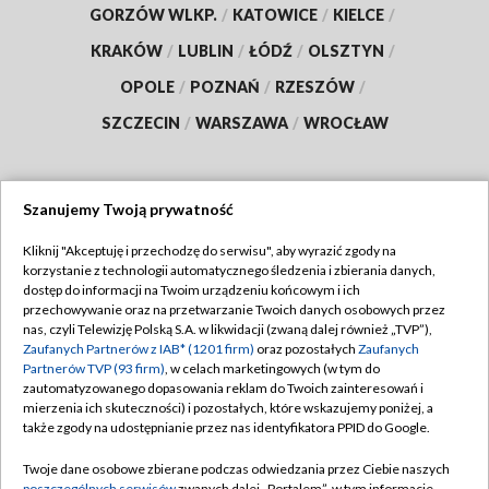
GORZÓW WLKP.
/
KATOWICE
/
KIELCE
/
KRAKÓW
/
LUBLIN
/
ŁÓDŹ
/
OLSZTYN
/
OPOLE
/
POZNAŃ
/
RZESZÓW
/
SZCZECIN
/
WARSZAWA
/
WROCŁAW
Szanujemy Twoją prywatność
Dołącz do nas:
Kliknij "Akceptuję i przechodzę do serwisu", aby wyrazić zgody na
korzystanie z technologii automatycznego śledzenia i zbierania danych,
TVP
dostęp do informacji na Twoim urządzeniu końcowym i ich
Abonament TVP
przechowywanie oraz na przetwarzanie Twoich danych osobowych przez
Regulamin TVP
nas, czyli Telewizję Polską S.A. w likwidacji (zwaną dalej również „TVP”),
Emisja w TVP
Zaufanych Partnerów z IAB* (1201 firm)
oraz pozostałych
Zaufanych
Polityka prywatności
Partnerów TVP (93 firm)
, w celach marketingowych (w tym do
Centrum informacji TVP
Moje zgody
zautomatyzowanego dopasowania reklam do Twoich zainteresowań i
mierzenia ich skuteczności) i pozostałych, które wskazujemy poniżej, a
Naziemna Telewizja Cyfrowa
Pomoc
także zgody na udostępnianie przez nas identyfikatora PPID do Google.
Sklep TVP
Biuro reklamy
Twoje dane osobowe zbierane podczas odwiedzania przez Ciebie naszych
Rada Programowa
poszczególnych serwisów
zwanych dalej „Portalem”, w tym informacje