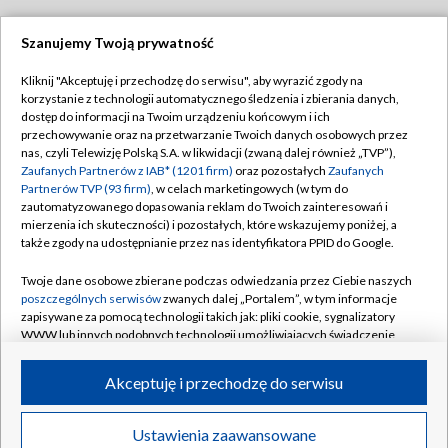
Szanujemy Twoją prywatność
Dołącz do nas:
Kliknij "Akceptuję i przechodzę do serwisu", aby wyrazić zgody na
korzystanie z technologii automatycznego śledzenia i zbierania danych,
TVP
dostęp do informacji na Twoim urządzeniu końcowym i ich
Abonament TVP
przechowywanie oraz na przetwarzanie Twoich danych osobowych przez
Regulamin TVP
nas, czyli Telewizję Polską S.A. w likwidacji (zwaną dalej również „TVP”),
Emisja w TVP
Zaufanych Partnerów z IAB* (1201 firm)
oraz pozostałych
Zaufanych
Polityka prywatności
Partnerów TVP (93 firm)
, w celach marketingowych (w tym do
Centrum informacji TVP
Moje zgody
zautomatyzowanego dopasowania reklam do Twoich zainteresowań i
mierzenia ich skuteczności) i pozostałych, które wskazujemy poniżej, a
Naziemna Telewizja Cyfrowa
Pomoc
także zgody na udostępnianie przez nas identyfikatora PPID do Google.
Sklep TVP
Biuro reklamy
Twoje dane osobowe zbierane podczas odwiedzania przez Ciebie naszych
Rada Programowa
poszczególnych serwisów
zwanych dalej „Portalem”, w tym informacje
Kontakt
zapisywane za pomocą technologii takich jak: pliki cookie, sygnalizatory
System NOS
WWW lub innych podobnych technologii umożliwiających świadczenie
dopasowanych i bezpiecznych usług, personalizację treści oraz reklam,
Informacje o nadawcy
Kanały
udostępnianie funkcji mediów społecznościowych oraz analizowanie
Akceptuję i przechodzę do serwisu
ruchu w Internecie.
Program dla prasy
©2026 Telewizja Polska S.A. w likwidacji
Biuro Reklamy
Twoje dane osobowe zbierane podczas odwiedzania przez Ciebie
Ustawienia zaawansowane
poszczególnych serwisów
na Portalu, takie jak adresy IP, identyfikatory