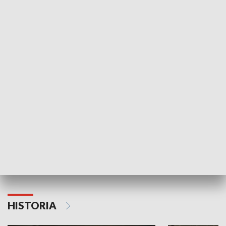
Idź się zbadaj
Nie poddaję si
GOSPODARKA
Strefa biznesu
HISTORIA