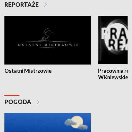
REPORTAŻE
Ostatni Mistrzowie
Pracownia re
Wiśniewskieg
POGODA