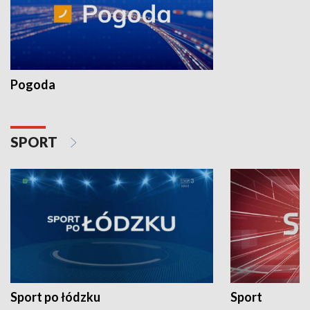
Pogoda
SPORT
Sport po łódzku
Sport