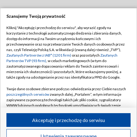
Szanujemy Twoją prywatność
Dołącz do nas:
Kliknij "Akceptuję i przechodzę do serwisu", aby wyrazić zgody na
korzystanie z technologii automatycznego śledzenia i zbierania danych,
dostęp do informacji na Twoim urządzeniu końcowym i ich
TVP
przechowywanie oraz na przetwarzanie Twoich danych osobowych przez
Abonament TVP
nas, czyli Telewizję Polską S.A. w likwidacji (zwaną dalej również „TVP”),
Regulamin TVP
Zaufanych Partnerów z IAB* (1201 firm)
oraz pozostałych
Zaufanych
Emisja w TVP
Partnerów TVP (93 firm)
, w celach marketingowych (w tym do
Polityka prywatności
zautomatyzowanego dopasowania reklam do Twoich zainteresowań i
Centrum informacji TVP
Moje zgody
mierzenia ich skuteczności) i pozostałych, które wskazujemy poniżej, a
także zgody na udostępnianie przez nas identyfikatora PPID do Google.
Naziemna Telewizja Cyfrowa
Pomoc
Sklep TVP
Twoje dane osobowe zbierane podczas odwiedzania przez Ciebie naszych
Biuro reklamy
poszczególnych serwisów
zwanych dalej „Portalem”, w tym informacje
Rada Programowa
zapisywane za pomocą technologii takich jak: pliki cookie, sygnalizatory
Kontakt
WWW lub innych podobnych technologii umożliwiających świadczenie
System NOS
dopasowanych i bezpiecznych usług, personalizację treści oraz reklam,
udostępnianie funkcji mediów społecznościowych oraz analizowanie
Informacje o nadawcy
Kanały
Akceptuję i przechodzę do serwisu
ruchu w Internecie.
Program dla prasy
Twoje dane osobowe zbierane podczas odwiedzania przez Ciebie
©2026 Telewizja Polska S.A. w likwidacji
Ustawienia zaawansowane