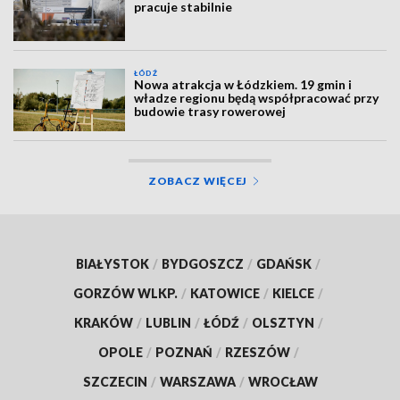
pracuje stabilnie
ŁÓDŹ
Nowa atrakcja w Łódzkiem. 19 gmin i
władze regionu będą współpracować przy
budowie trasy rowerowej
ZOBACZ WIĘCEJ
BIAŁYSTOK
/
BYDGOSZCZ
/
GDAŃSK
/
GORZÓW WLKP.
/
KATOWICE
/
KIELCE
/
KRAKÓW
/
LUBLIN
/
ŁÓDŹ
/
OLSZTYN
/
OPOLE
/
POZNAŃ
/
RZESZÓW
/
SZCZECIN
/
WARSZAWA
/
WROCŁAW