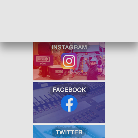
Po zakończeniu remontu w miejscu pomnika pojawi się
fontanna posadzkowa
, a sam pomnik stanie niecałe 2
metry dalej.