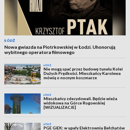
ŁÓDŹ
Nowa gwiazda na Piotrkowskiej w Łodzi. Uhonorują
wybitnego operatora filmowego
ŁÓDŹ
Nie mogą spać przez budowę tunelu Kolei
Dużych Prędkości. Mieszkańcy Karolewa
mówią o nocnym koszmarze
ŁÓDŹ
Mieszkańcy zdecydowali. Będzie wieża
widokowa na Górce Rogowskiej
[WIZUALIZACJE]
ŁÓDŹ
PGE GiEK: w upały Elektrownia Bełchatów