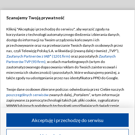
Szanujemy Twoją prywatność
Dołącz do nas:
Kliknij "Akceptuję i przechodzę do serwisu", aby wyrazić zgody na
korzystanie z technologii automatycznego śledzenia i zbierania danych,
TVP
dostęp do informacji na Twoim urządzeniu końcowym i ich
Abonament TVP
przechowywanie oraz na przetwarzanie Twoich danych osobowych przez
Regulamin TVP
nas, czyli Telewizję Polską S.A. w likwidacji (zwaną dalej również „TVP”),
Emisja w TVP
Zaufanych Partnerów z IAB* (1201 firm)
oraz pozostałych
Zaufanych
Polityka prywatności
Partnerów TVP (93 firm)
, w celach marketingowych (w tym do
Centrum informacji TVP
Moje zgody
zautomatyzowanego dopasowania reklam do Twoich zainteresowań i
mierzenia ich skuteczności) i pozostałych, które wskazujemy poniżej, a
Naziemna Telewizja Cyfrowa
Pomoc
także zgody na udostępnianie przez nas identyfikatora PPID do Google.
Sklep TVP
Biuro reklamy
Twoje dane osobowe zbierane podczas odwiedzania przez Ciebie naszych
Rada Programowa
poszczególnych serwisów
zwanych dalej „Portalem”, w tym informacje
Kontakt
zapisywane za pomocą technologii takich jak: pliki cookie, sygnalizatory
System NOS
WWW lub innych podobnych technologii umożliwiających świadczenie
dopasowanych i bezpiecznych usług, personalizację treści oraz reklam,
Informacje o nadawcy
Kanały
udostępnianie funkcji mediów społecznościowych oraz analizowanie
Akceptuję i przechodzę do serwisu
ruchu w Internecie.
Program dla prasy
©2026 Telewizja Polska S.A. w likwidacji
Biuro Reklamy
Twoje dane osobowe zbierane podczas odwiedzania przez Ciebie