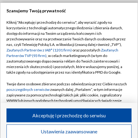
Szanujemy Twoją prywatność
Dołącz do nas:
Kliknij "Akceptuję i przechodzę do serwisu", aby wyrazić zgody na
korzystanie z technologii automatycznego śledzenia i zbierania danych,
TVP
dostęp do informacji na Twoim urządzeniu końcowym i ich
Abonament TVP
przechowywanie oraz na przetwarzanie Twoich danych osobowych przez
Regulamin TVP
nas, czyli Telewizję Polską S.A. w likwidacji (zwaną dalej również „TVP”),
Emisja w TVP
Zaufanych Partnerów z IAB* (1201 firm)
oraz pozostałych
Zaufanych
Polityka prywatności
Partnerów TVP (93 firm)
, w celach marketingowych (w tym do
Centrum informacji TVP
Moje zgody
zautomatyzowanego dopasowania reklam do Twoich zainteresowań i
mierzenia ich skuteczności) i pozostałych, które wskazujemy poniżej, a
Naziemna Telewizja Cyfrowa
Pomoc
także zgody na udostępnianie przez nas identyfikatora PPID do Google.
Sklep TVP
Biuro reklamy
Twoje dane osobowe zbierane podczas odwiedzania przez Ciebie naszych
Rada Programowa
poszczególnych serwisów
zwanych dalej „Portalem”, w tym informacje
Kontakt
zapisywane za pomocą technologii takich jak: pliki cookie, sygnalizatory
System NOS
WWW lub innych podobnych technologii umożliwiających świadczenie
dopasowanych i bezpiecznych usług, personalizację treści oraz reklam,
Informacje o nadawcy
Kanały
udostępnianie funkcji mediów społecznościowych oraz analizowanie
Akceptuję i przechodzę do serwisu
ruchu w Internecie.
Program dla prasy
©2026 Telewizja Polska S.A. w likwidacji
Biuro Reklamy
Twoje dane osobowe zbierane podczas odwiedzania przez Ciebie
Ustawienia zaawansowane
poszczególnych serwisów
na Portalu, takie jak adresy IP, identyfikatory
Ogłoszenie przetargowe