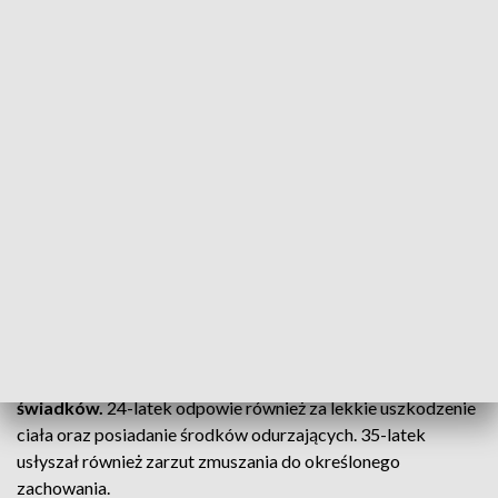
zostali zatrzymani jeszcze tego samego dnia.
Zarówno
przy 24, jak i 35-latku funkcjonariusze w trakcie
przeszukania zabezpieczyli 2 noże. Ponadto młodszy z nich
miał przy sobie 3 woreczki z marihuaną. Mężczyźni trafili do
policyjnego aresztu.
Policjanci ustalili, że 35-latek ma związek jeszcze z innym
zdarzeniem na terenie Wielunia, kiedy to swoją agresję
skierował wobec 17-latka. Na szczęście w wyniku tego
zdarzenia nastolatek nie ucierpiał. Obaj mężczyźni
doprowadzeni zostali do Prokuratury Rejonowej w Wieluniu,
która prowadzi śledztwo.
Mężczyźni usłyszeli zarzuty rozboju oraz stosowania
groźby bezprawnej w celu wywarcia wpływu na
świadków.
24-latek odpowie również za lekkie uszkodzenie
ciała oraz posiadanie środków odurzających. 35-latek
usłyszał również zarzut zmuszania do określonego
zachowania.