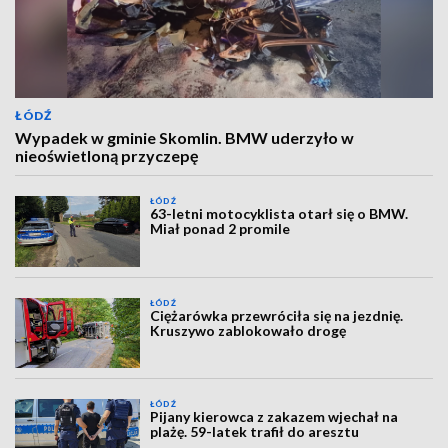
ŁÓDŹ
Wypadek w gminie Skomlin. BMW uderzyło w
nieoświetloną przyczepę
ŁÓDŹ
63-letni motocyklista otarł się o BMW.
Miał ponad 2 promile
ŁÓDŹ
Ciężarówka przewróciła się na jezdnię.
Kruszywo zablokowało drogę
ŁÓDŹ
Pijany kierowca z zakazem wjechał na
plażę. 59-latek trafił do aresztu