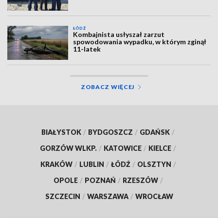
ŁÓDŹ
Kombajnista usłyszał zarzut
spowodowania wypadku, w którym zginął
11-latek
ZOBACZ WIĘCEJ
BIAŁYSTOK
/
BYDGOSZCZ
/
GDAŃSK
/
GORZÓW WLKP.
/
KATOWICE
/
KIELCE
/
KRAKÓW
/
LUBLIN
/
ŁÓDŹ
/
OLSZTYN
/
OPOLE
/
POZNAŃ
/
RZESZÓW
/
SZCZECIN
/
WARSZAWA
/
WROCŁAW