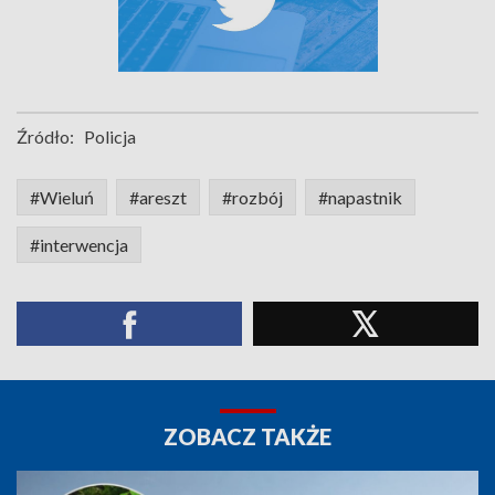
Źródło:
Policja
#Wieluń
#areszt
#rozbój
#napastnik
#interwencja
ZOBACZ TAKŻE