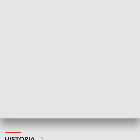
Idź się zbadaj
Nie poddaję si
GOSPODARKA
Strefa biznesu
HISTORIA