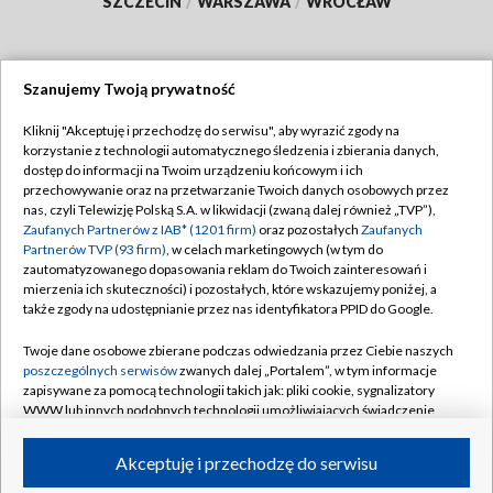
SZCZECIN
/
WARSZAWA
/
WROCŁAW
Szanujemy Twoją prywatność
Dołącz do nas:
Kliknij "Akceptuję i przechodzę do serwisu", aby wyrazić zgody na
korzystanie z technologii automatycznego śledzenia i zbierania danych,
TVP
dostęp do informacji na Twoim urządzeniu końcowym i ich
Abonament TVP
przechowywanie oraz na przetwarzanie Twoich danych osobowych przez
Regulamin TVP
nas, czyli Telewizję Polską S.A. w likwidacji (zwaną dalej również „TVP”),
Emisja w TVP
Zaufanych Partnerów z IAB* (1201 firm)
oraz pozostałych
Zaufanych
Polityka prywatności
Partnerów TVP (93 firm)
, w celach marketingowych (w tym do
Centrum informacji TVP
Moje zgody
zautomatyzowanego dopasowania reklam do Twoich zainteresowań i
mierzenia ich skuteczności) i pozostałych, które wskazujemy poniżej, a
Naziemna Telewizja Cyfrowa
Pomoc
także zgody na udostępnianie przez nas identyfikatora PPID do Google.
Sklep TVP
Biuro reklamy
Twoje dane osobowe zbierane podczas odwiedzania przez Ciebie naszych
Rada Programowa
poszczególnych serwisów
zwanych dalej „Portalem”, w tym informacje
Kontakt
zapisywane za pomocą technologii takich jak: pliki cookie, sygnalizatory
System NOS
WWW lub innych podobnych technologii umożliwiających świadczenie
dopasowanych i bezpiecznych usług, personalizację treści oraz reklam,
Informacje o nadawcy
Kanały
udostępnianie funkcji mediów społecznościowych oraz analizowanie
Akceptuję i przechodzę do serwisu
ruchu w Internecie.
Program dla prasy