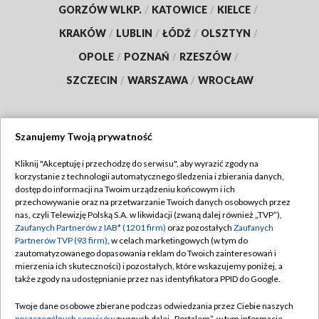
GORZÓW WLKP.
/
KATOWICE
/
KIELCE
/
KRAKÓW
/
LUBLIN
/
ŁÓDŹ
/
OLSZTYN
/
OPOLE
/
POZNAŃ
/
RZESZÓW
/
SZCZECIN
/
WARSZAWA
/
WROCŁAW
Szanujemy Twoją prywatność
Dołącz do nas:
Kliknij "Akceptuję i przechodzę do serwisu", aby wyrazić zgody na
korzystanie z technologii automatycznego śledzenia i zbierania danych,
TVP
dostęp do informacji na Twoim urządzeniu końcowym i ich
Abonament TVP
przechowywanie oraz na przetwarzanie Twoich danych osobowych przez
Regulamin TVP
nas, czyli Telewizję Polską S.A. w likwidacji (zwaną dalej również „TVP”),
Emisja w TVP
Zaufanych Partnerów z IAB* (1201 firm)
oraz pozostałych
Zaufanych
Polityka prywatności
Partnerów TVP (93 firm)
, w celach marketingowych (w tym do
Centrum informacji TVP
Moje zgody
zautomatyzowanego dopasowania reklam do Twoich zainteresowań i
mierzenia ich skuteczności) i pozostałych, które wskazujemy poniżej, a
Naziemna Telewizja Cyfrowa
Pomoc
także zgody na udostępnianie przez nas identyfikatora PPID do Google.
Sklep TVP
Biuro reklamy
Twoje dane osobowe zbierane podczas odwiedzania przez Ciebie naszych
Rada Programowa
poszczególnych serwisów
zwanych dalej „Portalem”, w tym informacje