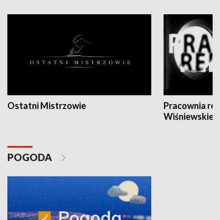
Ostatni Mistrzowie
Pracownia re
Wiśniewskieg
POGODA