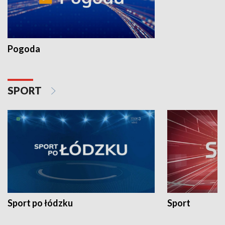
Pogoda
SPORT
Sport po łódzku
Sport