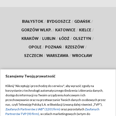
BIAŁYSTOK
/
BYDGOSZCZ
/
GDAŃSK
/
GORZÓW WLKP.
/
KATOWICE
/
KIELCE
/
KRAKÓW
/
LUBLIN
/
ŁÓDŹ
/
OLSZTYN
/
OPOLE
/
POZNAŃ
/
RZESZÓW
/
SZCZECIN
/
WARSZAWA
/
WROCŁAW
Szanujemy Twoją prywatność
Dołącz do nas:
Kliknij "Akceptuję i przechodzę do serwisu", aby wyrazić zgody na
korzystanie z technologii automatycznego śledzenia i zbierania danych,
TVP
dostęp do informacji na Twoim urządzeniu końcowym i ich
Abonament TVP
przechowywanie oraz na przetwarzanie Twoich danych osobowych przez
Regulamin TVP
nas, czyli Telewizję Polską S.A. w likwidacji (zwaną dalej również „TVP”),
Emisja w TVP
Zaufanych Partnerów z IAB* (1201 firm)
oraz pozostałych
Zaufanych
Polityka prywatności
Partnerów TVP (93 firm)
, w celach marketingowych (w tym do