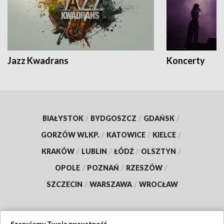
Jazz Kwadrans
Koncerty
BIAŁYSTOK
/
BYDGOSZCZ
/
GDAŃSK
/
GORZÓW WLKP.
/
KATOWICE
/
KIELCE
/
KRAKÓW
/
LUBLIN
/
ŁÓDŹ
/
OLSZTYN
/
OPOLE
/
POZNAŃ
/
RZESZÓW
/
SZCZECIN
/
WARSZAWA
/
WROCŁAW
Szanujemy Twoją prywatność