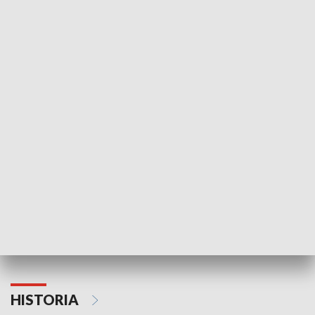
Idź się zbadaj
Nie poddaję si
GOSPODARKA
Strefa biznesu
HISTORIA