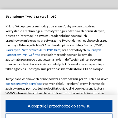
Szanujemy Twoją prywatność
Dołącz do nas:
Kliknij "Akceptuję i przechodzę do serwisu", aby wyrazić zgody na
korzystanie z technologii automatycznego śledzenia i zbierania danych,
TVP
dostęp do informacji na Twoim urządzeniu końcowym i ich
Abonament TVP
przechowywanie oraz na przetwarzanie Twoich danych osobowych przez
Regulamin TVP
nas, czyli Telewizję Polską S.A. w likwidacji (zwaną dalej również „TVP”),
Emisja w TVP
Zaufanych Partnerów z IAB* (1201 firm)
oraz pozostałych
Zaufanych
Polityka prywatności
Partnerów TVP (93 firm)
, w celach marketingowych (w tym do
Centrum informacji TVP
Moje zgody
zautomatyzowanego dopasowania reklam do Twoich zainteresowań i
mierzenia ich skuteczności) i pozostałych, które wskazujemy poniżej, a
Naziemna Telewizja Cyfrowa
Pomoc
także zgody na udostępnianie przez nas identyfikatora PPID do Google.
Sklep TVP
Biuro reklamy
Twoje dane osobowe zbierane podczas odwiedzania przez Ciebie naszych
Rada Programowa
poszczególnych serwisów
zwanych dalej „Portalem”, w tym informacje
Kontakt
zapisywane za pomocą technologii takich jak: pliki cookie, sygnalizatory
System NOS
WWW lub innych podobnych technologii umożliwiających świadczenie
dopasowanych i bezpiecznych usług, personalizację treści oraz reklam,
Informacje o nadawcy
Kanały
udostępnianie funkcji mediów społecznościowych oraz analizowanie
Akceptuję i przechodzę do serwisu
ruchu w Internecie.
Program dla prasy
©2026 Telewizja Polska S.A. w likwidacji
Biuro Reklamy
Twoje dane osobowe zbierane podczas odwiedzania przez Ciebie