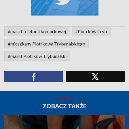
#maszt telefonii komórkowej
#Piotrków Tryb
#mieszkany Piotrkowa Trybunalskiego
#maszt Piotrków Trybunalski
ZOBACZ TAKŻE