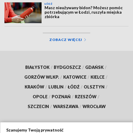
ŁÓDŹ
Masz nieużywany bidon? Możesz pomóc
potrzebującym w Łodzi, ruszyła miejska
zbiórka
ZOBACZ WIĘCEJ
BIAŁYSTOK
/
BYDGOSZCZ
/
GDAŃSK
/
GORZÓW WLKP.
/
KATOWICE
/
KIELCE
/
KRAKÓW
/
LUBLIN
/
ŁÓDŹ
/
OLSZTYN
/
OPOLE
/
POZNAŃ
/
RZESZÓW
/
SZCZECIN
/
WARSZAWA
/
WROCŁAW
Szanujemy Twoją prywatność