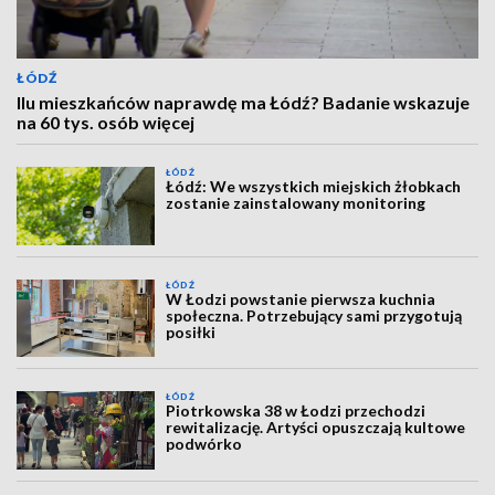
ŁÓDŹ
Ilu mieszkańców naprawdę ma Łódź? Badanie wskazuje
na 60 tys. osób więcej
ŁÓDŹ
Łódź: We wszystkich miejskich żłobkach
zostanie zainstalowany monitoring
ŁÓDŹ
W Łodzi powstanie pierwsza kuchnia
społeczna. Potrzebujący sami przygotują
posiłki
ŁÓDŹ
Piotrkowska 38 w Łodzi przechodzi
rewitalizację. Artyści opuszczają kultowe
podwórko