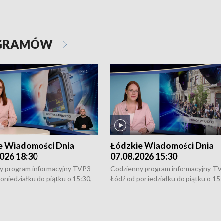
OGRAMÓW
e Wiadomości Dnia
Łódzkie Wiadomości Dnia
026 18:30
07.08.2026 15:30
y program informacyjny TVP3
Codzienny program informacyjny T
oniedziałku do piątku o 15:30,
Łódź od poniedziałku do piątku o 15
:30 i 21:30. W weekendy o
16:30, 18:30 i 21:30. W weekendy o
1:30.
18:30 i 21:30.