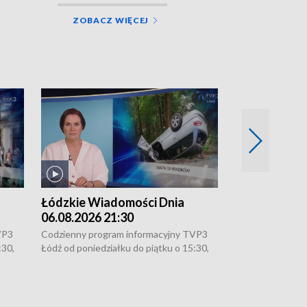
ZOBACZ WIĘCEJ
Łódzkie Wiadomości Dnia
Łódzkie Wia
06.08.2026 21:30
06.08.2026 1
VP3
Codzienny program informacyjny TVP3
Codzienny progr
:30,
Łódź od poniedziałku do piątku o 15:30,
Łódź od poniedzi
16:30, 18:30 i 21:30. W weekendy o
16:30, 18:30 i 2
18:30 i 21:30.
18:30 i 21:30.