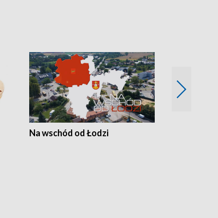
Na wschód od Łodzi
Zimowe szal
Polski