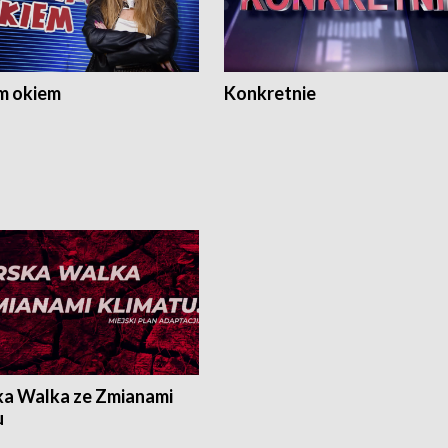
m okiem
Konkretnie
ka Walka ze Zmianami
u