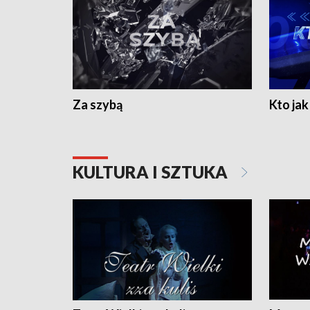
Za szybą
Kto jak 
KULTURA I SZTUKA