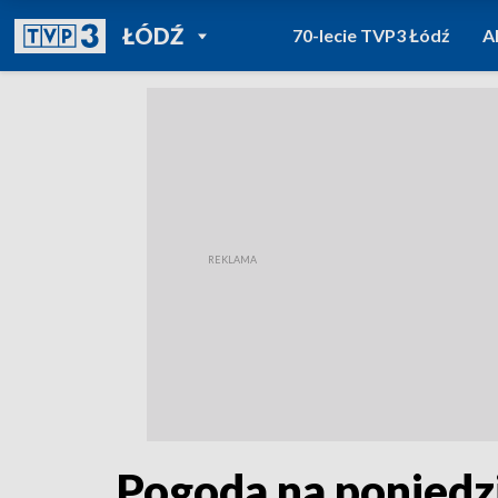
POWRÓT DO
ŁÓDŹ
70-lecie TVP3 Łódź
A
TVP REGIONY
Pogoda na poniedz