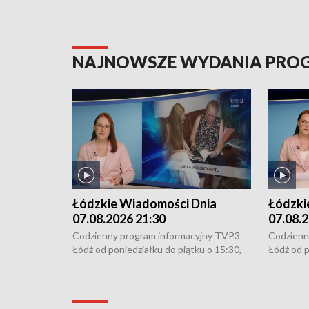
NAJNOWSZE WYDANIA PR
Łódzkie Wiadomości Dnia
Łódzki
07.08.2026 21:30
07.08.2
Codzienny program informacyjny TVP3
Codzienn
Łódź od poniedziałku do piątku o 15:30,
Łódź od p
16:30, 18:30 i 21:30. W weekendy o
16:30, 18
18:30 i 21:30.
18:30 i 2